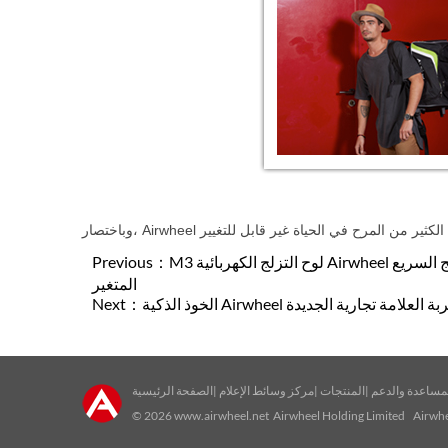
M3 لوح التزلج الكهربائية Airwheel الكهربائية لوح التزلج يسمح سكاتيبوارديرس للاستمتاع التزلج السريع
Previous：
المتغير
يرس لتجربة العلامة تجارية الجديدة
Next：
مساعدة والدعم
|
المنتجات
|
مركز وسائط الإعلام
|
الصفحة الرئيسية
© 2026
www.airwheel.net
Airwheel Holding Limited Airwhee