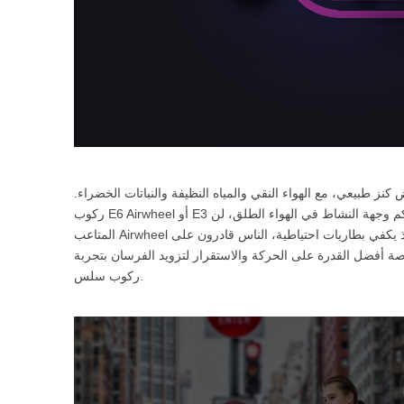
نز طبيعي، مع الهواء النقي والمياه النظيفة والنباتات الخضراء.
ركوب E6 Airwheel أو E3 طي الدراجة الكهربائية للذهاب إلى الطبيعة خيار جيد. بغض النظر عن كم وجهة النشاط في الهواء الطلق، لن
المتاعب Airwheel ه ذكي الدراجات النارية، والتي تستفيد من وحدته بطارية قابلة للاستبدال. إذ يكفي بطاريات احتياطية، الناس قادرون على
 إلى الأماكن الآن. أيضا، قد الإطارات المعتمدة المخصصة 8 بوصة أفضل القدرة على الحركة والاستقرار لتزويد الفرسان بتجربة
ركوب سلس.