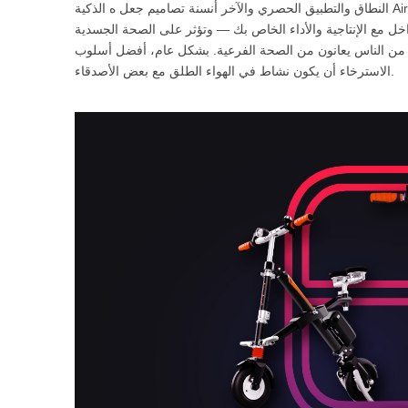
USA
خل مع الإنتاجية والأداء الخاص بك — وتؤثر على الصحة الجسدية
ر من الناس يعانون من الصحة الفرعية. بشكل عام، أفضل أسلوب
Airwheel S8
Airwheel C5
Airwhe
OCEANIA
الاسترخاء أن يكون نشاط في الهواء الطلق مع بعض الأصدقاء.
Australia
New Zealand
ASIA
Brunei
India
Indonesia
Saudi Arabia
Singapore
SouthKorea