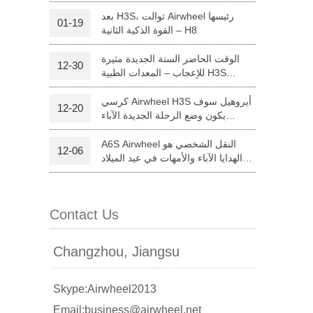
ذاتية الحكم
بعد H3S، توالت Airwheel رئيسها
01-19
القوة الذكية الثانية – H8
l S5
Airwheel Q3
Airwheel X8
الوقت الحاضر السنة الجديدة مثيرة
12-30
للإعجاب – المعدات الطبية H3S
Airwheel
كرسي Airwheel H3S أيروهيل سوف
12-20
يكون وضع الرحلة الجديدة الآباء
والأمهات في عيد الميلاد
A6S Airwheel النقل الشخصي هو
12-06
banon
Malaysia
Philippines
الهدايا الآباء والأمهات في عيد الميلاد
هذا العام
zbekistan
Contact Us
Changzhou, Jiangsu
Skype:Airwheel2013
Email:business@airwheel.net