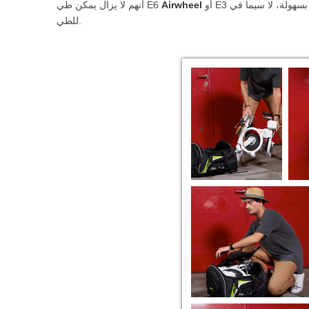
أو E3 ووضعها في الجذع بسهولة، لا سيما في E3 مع حجم 400 * 353 * 472 مم، صغيرة كحقيبة قابلة
Airwheel
أنهم لا يزال يمكن طي E6
للطي.