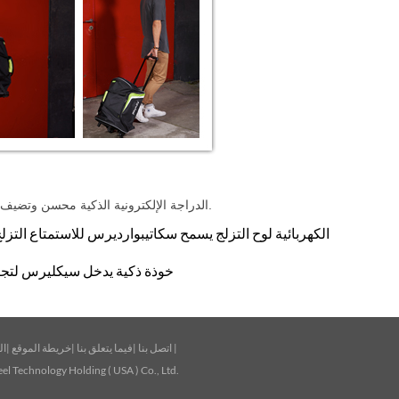
وباختصار، Airwheel الدراجة الإلكترونية الذكية محسن وتضيف الكثير من المرح في الحياة غير قابل للتغيير.
الخوذ الذكية Airwheel خوذة ذكية يدخل سيكل
|
اتصل بنا
|
فيما يتعلق بنا
|
خريطة الموقع
|
ال
l Technology Holding ( USA ) Co., Ltd.