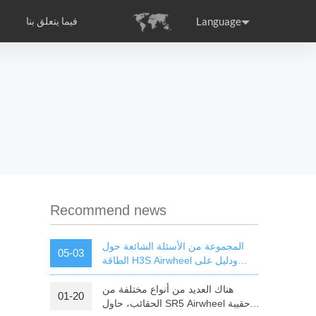
Language
فيما يتعلق بنا
التصديق الدولي
Airwheel مقدمة الشركة
ance
Germany
Holland
rtugal
Romania
Russia
l E6
Airwheel Z8
Airwheel Z5
Recommend news
المجموعة من الأسئلة الشائعة حول
05-03
الطاقة H3S Airwheel ودليل على
كرسي متحرك
هناك العديد من أنواع مختلفة من
01-20
raguay
Peru
Puerto Rico
الحقائب، حاول SR5 Airwheel حقيبة