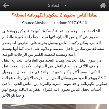
Select
لماذا الناس يحبون 2 سكوتر الكهربائية العجلة؟
Source
Airwheel
updata:2017-05-10
الخلاصة: هذا الرقم من عجلة 2 سكوتر كهربائية يمكن رؤية على
الطريق في كثير من الأحيان، لأنها تجلب حقاً راحة كبيرة والطابع
العملي. يمكن ركوب الناس وتعمل بحرية على الطريق. أنه يقصر
المسافة بين مكانين داخل المدينة. وعلاوة على ذلك، كما أنها وسيلة
آمنة ومفيدة لتغطية الكثير من الرحلات اليومية.
في سوق النقل الحالية، وهناك العديد من العلامات التجارية النقل
وآلاف الآلاف من أنواع النقل. في السنوات الأخيرة، أصبح النقل
الذكي السفر أكثر وأكثر شعبية. الرائدة في هذا المجال، أيروهيل
ويوفر العديد من وسائل النقل من الدرجة الأولى وذات عجلات Z8 2
سكوتر الكهربائية واحد منهم. المزيد والمزيد من الناس الحب. ما هي
أسباب تجعل الناس يحبون ذلك كثيرا؟ الفقرات التالية توضح لهم
واحداً تلو الآخر.