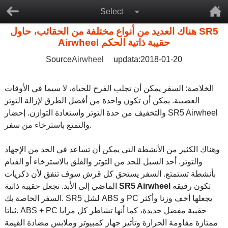
Select
هناك العديد من أنواع مختلفة من الحقائب، حاول SR5
Airwheel حقيبة ذاتية الحكم
Source
Airwheel
updata:2018-01-20
الخلاصة: السفر يمكن أن تجلب الفرح للحياة، لا سيما في الأوقات
العصيبة. يمكن أن تكون واحدة من أفضل الطرق لإزالة التوتر
والتخفيف من حدة التوتر واستعادة التوازن. إحضار SR5 Airwheel
والتمتع باسترخاء من سفر.
وهناك الكثير من الأنشطة التي يمكن أن تساعد في الحد من الإجهاد
والتوتر. أحد السبل للحد من التوتر والقلق بالاسترخاء أو القيام
بأنشطة تستمتع. السفر يستحق كل قرش سوف تنفق لأن ذكريات
تكون رفيقه
SR5 Airwheel
الماضي إلى الأبد. تجعل حقيبة ذاتية
السفر الخاصة بك. SR5 لشل ABS و PC يجعلها أخف وزنا وأكثر
ثباتا. ABS + PC حقيبة مفضل جديدة، كما أنها تشاطر كل مزايا
ممتازة مقاومة الحرارة وتأثير جهاز كمبيوتر وملابس مضادة القيمة