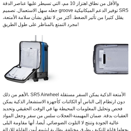
والأقل من نطاق اهتزاز 10 مم، التي تسيطر عليها عناصر الدقة
جعله سهل الاستعمال. تصميم groove توفير الدعم الميكانيكية SR5
يقلل كثيرا من تأثير الضغط. أكثر من لا تقلق بشأن سلامة الأمتعة،
مجرد التمتع بالمناظر على طول الطريق!
الأهم من ذلك، SR5 Airwheel الأمتعة الذكية يمكن السفر مستقلة
دون ارتطام إلى الناس أو الكائنات كأجهزة الاستشعار الذكية يمكن
فحص وتحليل المعلومات المحيطة بها في الوقت الحقيقي وتحديد
العقبات بدقة. ضمان المهيمنة-العجلات سلس من سفر وجعل المواد
عالية الجودة وتنتج لا التلوث الضوضائي. أيضا، أنها مقاومة البلى
يجعلها قابلة للتكيف بطرق مختلفة. بطارية ليثيوم أيون القابلة للإزالة