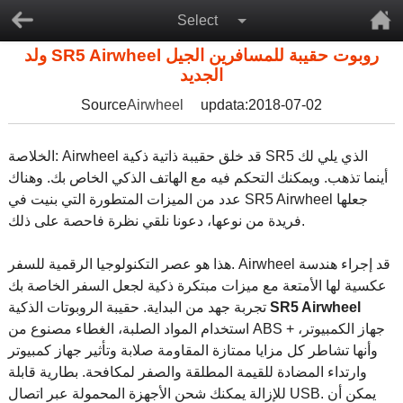
Select
ولد SR5 Airwheel روبوت حقيبة للمسافرين الجيل
الجديد
Source
Airwheel
updata:2018-07-02
الخلاصة: Airwheel قد خلق حقيبة ذاتية ذكية SR5 الذي يلي لك
أينما تذهب. ويمكنك التحكم فيه مع الهاتف الذكي الخاص بك. وهناك
عدد من الميزات المتطورة التي بنيت في SR5 Airwheel جعلها
فريدة من نوعها، دعونا نلقي نظرة فاحصة على ذلك.
هذا هو عصر التكنولوجيا الرقمية للسفر. Airwheel قد إجراء هندسة
عكسية لها الأمتعة مع ميزات مبتكرة ذكية لجعل السفر الخاصة بك
SR5 Airwheel
تجربة جهد من البداية. حقيبة الروبوتات الذكية
استخدام المواد الصلبة، الغطاء مصنوع من ABS + جهاز الكمبيوتر،
وأنها تشاطر كل مزايا ممتازة المقاومة صلابة وتأثير جهاز كمبيوتر
وارتداء المضادة للقيمة المطلقة والصفر لمكافحة. بطارية قابلة
للإزالة يمكنك شحن الأجهزة المحمولة عبر اتصال USB. يمكن أن