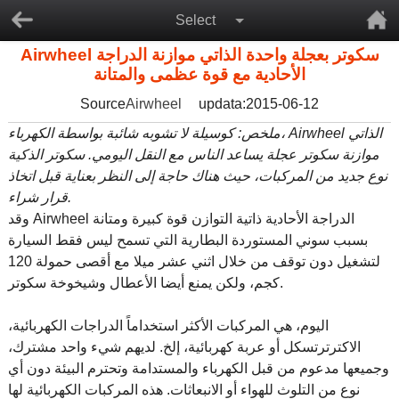
Select
Airwheel سكوتر بعجلة واحدة الذاتي موازنة الدراجة
الأحادية مع قوة عظمى والمتانة
Source
Airwheel
updata:2015-06-12
ملخص: كوسيلة لا تشوبه شائبة بواسطة الكهرباء، Airwheel الذاتي
موازنة سكوتر عجلة يساعد الناس مع النقل اليومي. سكوتر الذكية
نوع جديد من المركبات، حيث هناك حاجة إلى النظر بعناية قبل اتخاذ
قرار شراء.
وقد Airwheel الدراجة الأحادية ذاتية التوازن قوة كبيرة ومتانة
بسبب سوني المستوردة البطارية التي تسمح ليس فقط السيارة
لتشغيل دون توقف من خلال اثني عشر ميلا مع أقصى حمولة 120
كجم، ولكن يمنع أيضا الأعطال وشيخوخة سكوتر.
اليوم، هي المركبات الأكثر استخداماً الدراجات الكهربائية،
الاكترترتسكل أو عربة كهربائية، إلخ. لديهم شيء واحد مشترك،
وجميعها مدعوم من قبل الكهرباء والمستدامة وتحترم البيئة دون أي
نوع من التلوث للهواء أو الانبعاثات. هذه المركبات الكهربائية لها