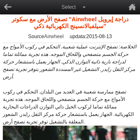
Select
تصفح الأرض مع سكوتر "Airwheel دراجة إيرويل
سيلفبالانسينج الكهربائية ذكي"
Source
Airwheel
updata:2015-08-13
الخلاصة: تصفح الإنترنت عملية شعبية. التحكم في ركوب الأمواج مع
حركة الجسم متصفحي واللحاق الموجه. هذه تجربة مماثلة تماما
لدراجة نارية ذاتية التوازن الذكي. الجهاز يعمل باستشعار حركة
مركز الثقل رايدر. التشغيل غير المسددة الشعور بتوفر تجربة تصفح
أرض.
تصفح ممارسة شعبية في العديد من البلدان. التحكم في ركوب
الأمواج مع حركة الجسم متصفحي واللحاق الموجه. هذه تجربة
مماثلة تماما لركوب الخيل ذاتي التوازن الدراجات البخارية
الكهربائية. الجهاز يعمل باستشعار حركة مركز الثقل رايدر. الشعور
المعلقة بالتشغيل توفر تجربة تصفح أرض.