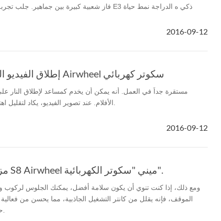
فاز شعبية كبيرة بين جماهير. جلب تجربة جديدة تماما في
2016-09-12
إطلاق الفيديو المختلفة مع الكهربائية Airwheel سكوتر كهربائي
الأفلام. عند تصوير الفيديو، يكاد لتقليل اهتزاز الكاميرا للمصورين جديدة.
2016-09-12
مزيد من التفاصيل حول S8 Airwheel ميني "سكوتر الكهربائية".
ومع ذلك، إذا كنت تنوي أن يكون سلامة أفضل، يمكنك الجلوس لركوب
الموقف، فإنه يقلل من كانتر التشغيل الجاذبية، مما يحسن من فعالية
حسب الفئات العمرية المختلفة.