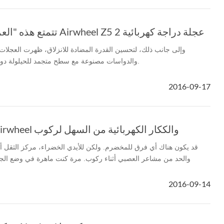
تتمتع هذه "العملية ركوب الخيل" مع Airwheel Z5 2 عجلة دراجة كهربائية
وإلى جانب ذلك، لتحسين القدرة المضادة للانزلاق، ظهرت العجلات 
والدواسات مصنوعة مع سطح متجمد للحيلولة دون الحصول على زلق الفرسان.
2016-09-17
S6 سكوتر كهربائي Airwheel والككار الكهربائية من السهل لركوب
قد يكون هناك أي فرق للمخضرم. ولكن للأيدي الخضراء، مركز الثقل 
والحد من مشاعر العصبي أثناء ركوب. مرة كنت ماهرة في وضع ال
2016-09-14