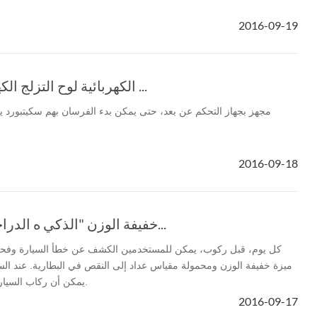
2016-09-19
el Z3
Airwheel S6
Airwheel A3
Airwhee
M3 Airwheel الكهربائية لوح التزلج الكهربائية ...
Iran
Israel
Kuwait
Le
2016-09-18
Thailand
Turkey
UAE
U
Airwheel خفيفة الوزن "الذكي ه الدراجات الناري...
كل يوم، قبل ركوب، يمكن للمستخدمين الكشف عن خطأ السيارة وفحص 
ميزة خفيفة الوزن ومحمولة مقياس عداد إلى النقص في البطارية. عند السي
يمكن أن ركاب السيارة لنقل إلى مرفق النقل العام.
2016-09-17