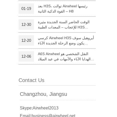
ذاتية الحكم
بعد H3S، توالت Airwheel رئيسها
01-19
القوة الذكية الثانية – H8
l S5
Airwheel Q3
Airwheel X8
الوقت الحاضر السنة الجديدة مثيرة
12-30
للإعجاب – المعدات الطبية H3S
Airwheel
كرسي Airwheel H3S أيروهيل سوف
12-20
يكون وضع الرحلة الجديدة الآباء
والأمهات في عيد الميلاد
A6S Airwheel النقل الشخصي هو
12-06
banon
Malaysia
Philippines
الهدايا الآباء والأمهات في عيد الميلاد
هذا العام
zbekistan
Contact Us
Changzhou, Jiangsu
Skype:Airwheel2013
Email:business@airwheel.net