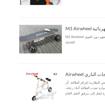
USA
Airwheel S8
Airwheel C5
Airwhe
OCEANIA
Australia
New Zealand
M3 Airwheel مجهز بجهاز التحكم عن بعد، حتى يمكن بدء الفرسان بهم سكيتبورد يجهز دون القوى
ASIA
العاملة.
Brunei
India
Indonesia
Saudi Arabia
Singapore
SouthKorea
البطارية إغراق الطاقة. أن
ارة نفدت الطاقة أثناء رحلة،