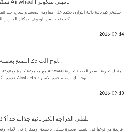
S8 سكوتر التوازن الذاتي Airwheel ميني سكوتر ا...
كنت تعبت من الوقوف، يمكنك الجلوس للاستمتاع بالمناطق المحيطة بها.
2016-09-14
التمتع بعطلة نهاية الأسبوع بانزلاق Z5 لوح الت...
مع مجموعة كبيرة ومتنوعة من أجهزة النقل الذكي، 
جديدة. أكثر من أدوات النقل والمركبات Airwheel توفر لك وسيلة جيدة للاسترخاء.
2016-09-13
لماذا يتم Airwheel E3 للطي الدراجة الكهربائية جذابة جداً؟