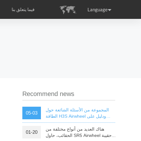
Language
فيما يتعلق بنا
التصديق الدولي
Airwheel مقدمة الشركة
ance
Germany
Holland
rtugal
Romania
Russia
l E6
Airwheel Z8
Airwheel Z5
Recommend news
المجموعة من الأسئلة الشائعة حول
05-03
الطاقة H3S Airwheel ودليل على
كرسي متحرك
هناك العديد من أنواع مختلفة من
01-20
raguay
Peru
Puerto Rico
الحقائب، حاول SR5 Airwheel حقيبة