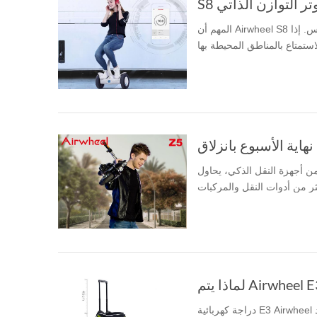
المهم أن Airwheel S8 سكوتر كهربائية ذاتية التوازن يعتمد على مقاومة الضغط والسرج جلد تنفس. إذا
يحاول Airwheel ليمنحك تجربة السفر العلامة تجارية
دراجة كهربائية E3 Airwheel فريدة من نوعها في النمط، صغيرة بشكل لا يصدق وممتازة في الأداء، وقد