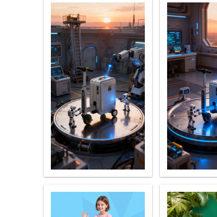
USA
Airwheel S8
Airwheel C5
Airwhe
OCEANIA
Australia
New Zealand
ASIA
Brunei
India
Indonesia
Saudi Arabia
Singapore
SouthKorea