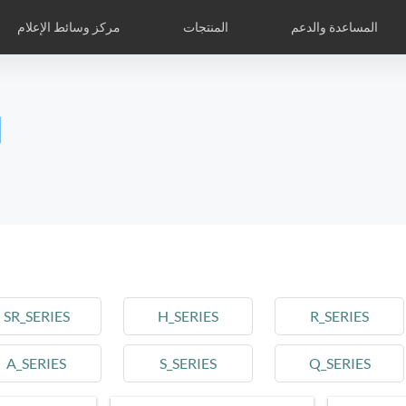
المساعدة والدعم
المنتجات
مركز وسائط الإعلام
بنك الأشك
Airwheelأسئلة وأجوبة
كوميدي
Airwheel APP
Airwheel الأخبار
الدكاكين الخاصة العالمية
Accessories
l
Czech
Denmark
Finland
Fr
Lithuania
Norway
Poland
Po
Switzerland
U.K
l H3PC
Airwheel R5
Airwheel E3
Airwhee
SR_SERIES
H_SERIES
R_SERIES
A_SERIES
S_SERIES
Q_SERIES
Chile
Colombia
Mexico
Pa