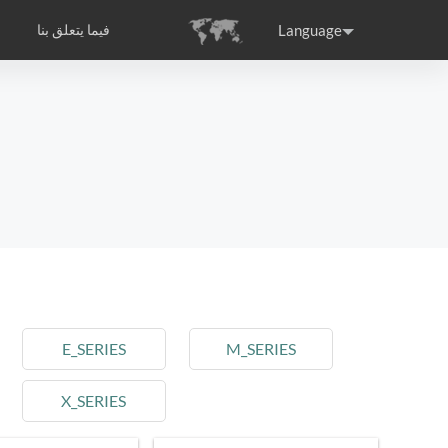
Language
فيما يتعلق بنا
التصديق الدولي
Airwheel مقدمة الشركة
ance
Germany
Holland
rtugal
Romania
Russia
l E6
Airwheel Z8
Airwheel Z5
E_SERIES
M_SERIES
X_SERIES
raguay
Peru
Puerto Rico