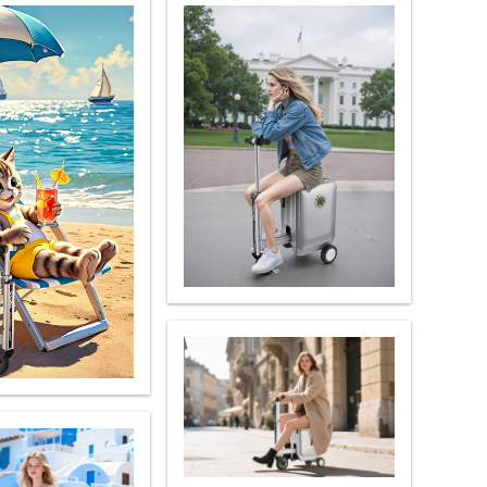
l S5
Airwheel Q3
Airwheel X8
banon
Malaysia
Philippines
zbekistan