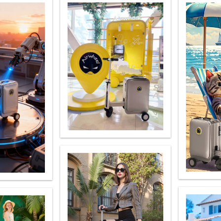
el Z3
Airwheel S6
Airwheel A3
Airwhee
Iran
Israel
Kuwait
Le
Thailand
Turkey
UAE
U