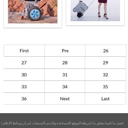
First
Pre
26
27
28
29
30
31
32
33
34
35
36
Next
Last
|
مركز وسائط الإعلام
|
المنتجات
|
المساعدة والدعم
|
خريطة الموقع
|
فيما يتعلق بنا
|
اتصل بنا