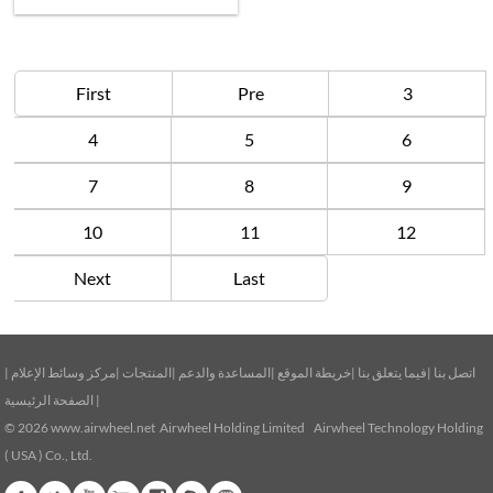
First
Pre
3
4
5
6
7
8
9
10
11
12
Next
Last
|
مركز وسائط الإعلام
|
المنتجات
|
المساعدة والدعم
|
خريطة الموقع
|
فيما يتعلق بنا
|
اتصل بنا
الصفحة الرئيسية
|
© 2026
www.airwheel.net
Airwheel Holding Limited Airwheel Technology Holding
( USA ) Co., Ltd.