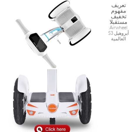
تعريف
مفهوم
تخفيف
مستقبلا
Airwheel
S3 أيروهيل
العالمية