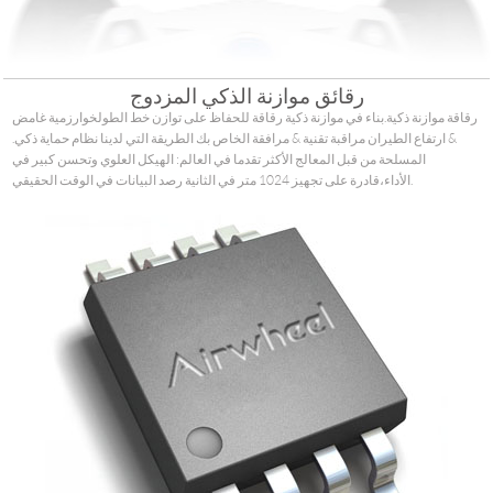
رقائق موازنة الذكي المزدوج
رقاقة موازنة ذكية.بناء في موازنة ذكية رقاقة للحفاظ على توازن خط الطولخوارزمية غامض
& ارتفاع الطيران مراقبة تقنية & مرافقة الخاص بك الطريقة التي لدينا نظام حماية ذكي.
المسلحة من قبل المعالج الأكثر تقدما في العالم: الهيكل العلوي وتحسن كبير في
الأداء،قادرة على تجهيز 1024 متر في الثانية رصد البيانات في الوقت الحقيقي.