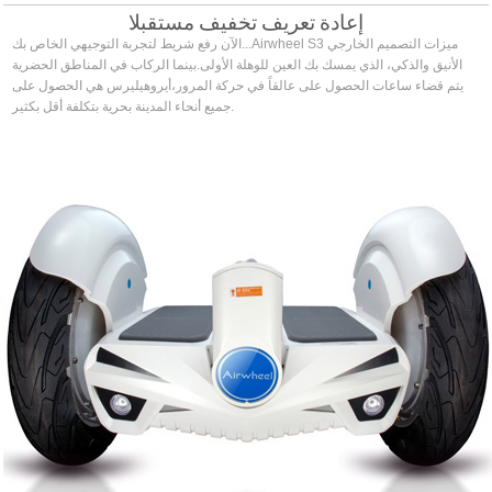
إعادة تعريف تخفيف مستقبلا
الآن رفع شريط لتجربة التوجيهي الخاص بك...Airwheel S3 ميزات التصميم الخارجي
الأنيق والذكي، الذي يمسك بك العين للوهلة الأولى.بينما الركاب في المناطق الحضرية
يتم قضاء ساعات الحصول على عالقاً في حركة المرور،أيروهيليرس هي الحصول على
جميع أنحاء المدينة بحرية بتكلفة أقل بكثير.