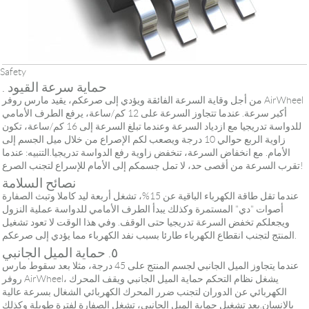
Safety
. حماية سرعة القيود
من أجل وقاية السرعة الفائقة ويؤدي إلى صرعكم، يقيد مارس روفر AirWheel
أكبر سرعة. عندما تتجاوز السرعة على 12 كم/ساعة، يرفع الطرف الأمامي
للدواسة تدريجيا مع ازدياد السرعة وعندما تبلغ السرعة إلى 16 كم/ساعة، تكون
زاوية الربع حوالي 10 درجة ويصعب لكم الإصراع من خلال ميل الجسم إلى
الأمام. مع انخفاض السرعة، تنخفض زاوية رفع الدواسة تدريجيا.التنبيه: عندما
تقرب السرعة من أقصى حد، لا تمل جسمكم إلى الأمام للإسراع لتجنب الصرع!
نصائح السلامة
عندما تقل طاقة الكهرباء الباقية عن 15%، تشغل أربعة ليد كاملا وتبث الصفارة
أصوات "دي" المستمرة وكذلك يبدأ الطرف الأمامي للدواسة عملية النزول
ويجعلكم تخفض السرعة تدريجيا حتى الوقف. وفي هذا الوقت لا تعود تشغيل
المنتج لتجنب انقطاع الكهرباء طارئا بسبب نفد الكهرباء مما يؤدي إلى صرعكم.
٥. حماية الميل الجانبي
عندما يتجاوز الميل الجانبي لجسم المنتج على 45 درجة، مثلا بعد سقوط مارس
روفر AirWheel، يشغل نظام التحكم حماية الميل الجانبي ويقف المحرك
الكهربائي عن الدوران لتجنب ضرر المحرك الكهربائي الشغال بسرعة عالية
بالإنسان.بعد تشغيل حماية الميل الجانبي، تشغل الصفارة لفترة طويلة وكذلك