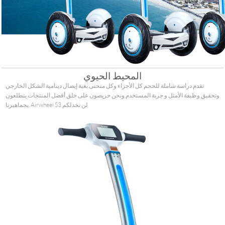
المحيط الحيوي
نقدم دراسة شاملة للحجم كل الأجزاء وكل منحنى.بغية إيصال دينامية الشكل الخارجي
وتحقيق وظيفة الأمثل و جربة المستخدم.ونحن حريصون على خلق أفضل المنتجات يتطلعون
بجماهيرنا. Airwheel S3 لن نخذلكم