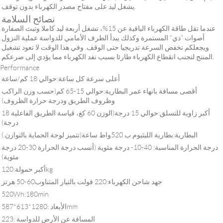
يشغل ليد على مفتاح مصدر الكهرباء بدون توقف.
نصائح السلامة
عندما تقل طاقة الكهرباء الباقية عن 15%، تشغل أربعة ليد كاملا وتبث الصفارة
أصوات "دي" المستمرة وكذلك يبدأ الطرف الأمامي للدواسة عملية النزول
ويجعلكم تخفض السرعة تدريجيا حتى الوقف. وفي هذا الوقت لا تعود تشغيل
المنتج لتجنب انقطاع الكهرباء طارئا بسبب نفد الكهرباء مما يؤدي إلى صرعكم.
Performance
أعلى سرعة كل ساعة:حوالي 18 كم/ساعة
أقصى مسافة بانهاء عمر البطارية:حوالي 15-65 كم(حسب وزن الراكب
وظروف الطريق ودرجة حرارة الظروف)
أكبر زاوية للتسلق:حوالي 15 درجة(الوزن 60 كغ، قياسة الطريق الفاعلية 18
درجة)
البطارية:بطارية الليثيوم ب 520واط ساعة(تتميز لوحة الحماية بالتوازن.)
درجة الحرارة المناسبة: 40-10- درجة مئوية (أنسب درجة الحرارة 30-20 درجة
مئوية)
أكبر حمولة:120kg
جهد شاحن الكهرباء:220 فولت بالتيار المتناوب60-50 هرتز
520Wh:180min
الأبعاد :1280*613*587mm
المسافة عن الأرض للدواسة :223