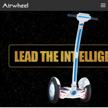
Products
Fashion Now
Support
Sharing & Rental
About Us
Contact Us
Language