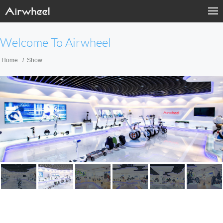
Welcome To Airwheel
Home
Show