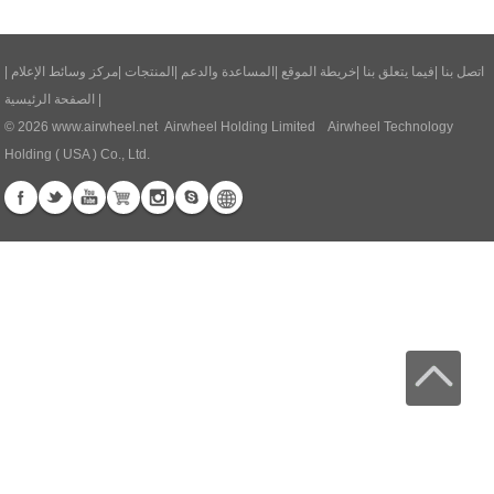
|
مركز وسائط الإعلام
|
المنتجات
|
المساعدة والدعم
|
خريطة الموقع
|
فيما يتعلق بنا
|
اتصل بنا
الصفحة الرئيسية
|
© 2026
www.airwheel.net
Airwheel Holding Limited Airwheel Technology
Holding ( USA ) Co., Ltd.