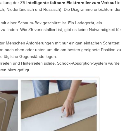
tfaltung der Z5
Intelligente faltbare Elektroroller zum Verkauf
in
sch, Niederländisch und Russisch). Die Diagramme erleichtern die
l SE3
Airwheel SE3Mini
Airwheel SQ3
Airwhee
 mit einer Schaum-Box geschützt ist. Ein Ladegerät, ein
inden. Wie Z5 vorinstalliert ist, gibt es keine Notwendigkeit für
tatur Menschen Anforderungen mit nur einigen einfachen Schritten:
ihn nach oben oder unten um die am besten geeignete Position zu
ere tägliche Gegenstände legen.
rreifen und Hinterreifen solide. Schock-Absorption-System wurde
Iran
Israel
Kuwait
Le
ten hinzugefügt.
Thailand
Turkey
UAE
U