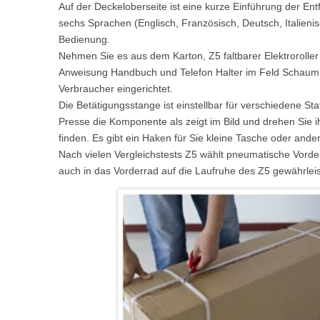
Auf der Deckeloberseite ist eine kurze Einführung der En
USA
sechs Sprachen (Englisch, Französisch, Deutsch, Italieni
Bedienung.
Airwheel SE3S
Airwheel SR5
Airwhee
OCEANIA
Nehmen Sie es aus dem Karton, Z5 faltbarer Elektroroller
Anweisung Handbuch und Telefon Halter im Feld Schaum zu f
Australia
New Zealand
Verbraucher eingerichtet.
Die Betätigungsstange ist einstellbar für verschiedene S
Presse die Komponente als zeigt im Bild und drehen Sie 
ASIA
finden. Es gibt ein Haken für Sie kleine Tasche oder and
Nach vielen Vergleichstests Z5 wählt pneumatische Vorde
Brunei
India
Indonesia
auch in das Vorderrad auf die Laufruhe des Z5 gewährleis
Saudi Arabia
Singapore
SouthKorea