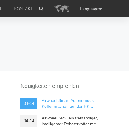
Language
l
KONTAKT
 Einführung
el APP
Zubehör
Airwheel-Zertifikat
ance
Germany
Holland
rtugal
Romania
Russia
l A6
Airwheel R5
Airwheel E6
Neuigkeiten empfehlen
Airwheel Smart Autonomous
04-14
Koffer machen auf der HK
Electronics Fair 2018 einen Hit
Airwheel SR5, ein freihändiger,
04-14
raguay
Peru
Puerto Rico
intelligenter Roboterkoffer mit