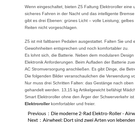
Wenn eingeschaltet, bieten Z5 Faltung Elektroroller eine 
sicheres Fahren in der Nacht und das intelligente Brems
gibt es drei Ebenen: grünes Licht – volle Leistung; gelbes 
Reiten nicht vorgeschlagen.
Z5 ist mit faltbaren Pedalen ausgestattet. Falten Sie und 
Gewohnheiten entsprechen und noch komfortabler zu.
Es lohnt sich, die Batterie. Neben dem modularen Design i
Elektronik Anforderungen. Beim Aufladen der Batterie zu
AC Stromversorgung anschließen. Es gibt Dinge, die Betr
Die folgenden Bilder veranschaulichen die Verwendung v
Nur muss drei Schritten Falten: das Gestänge nach oben h
gehandelt werden. 13,15 kg Artikelgewicht befähigt Mäd
Smart Elektroroller ohne den Ärger der Schwerverkehr ist
Elektroroller
komfortabler und freier.
Previous：
Die moderne 2-Rad Elektro-Roller - Air
Next：
Airwheel: Dort sind zwei Arten von lebenden S