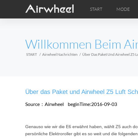
START
MODE
Airwheel Lerntipps
Airwheel Kundendienst
FOTOS
Lokale V
VI
EUROPE
Willkommen Beim Ai
Belgium
Croatia
Cyprus
Hungary
Ireland
Italy
START
Airwheel Nachrichten
Über Das Paket Und Airwheel Z5 Luf
Slovenia
Spain
Sweden
Airwheel H3M
Airwheel H3S
Airwheel
AFRICA
Über das Paket und Airwheel Z5 Luft Scha
Egypt
Kenya
South Africa
Source：Airwheel
beginTime:2016-09-03
AMERICA
Genauso wie wir die E6 erwähnt haben, wählt Z5 auch dop
Argentina
Brazil
Canada
persönliche Elektroroller gibt es so weit und die folgende