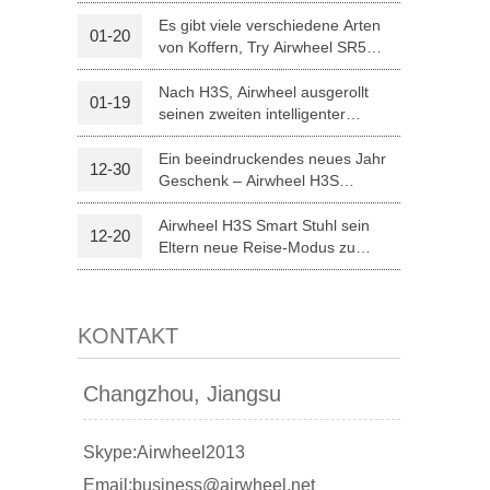
optischer Erkennung
Es gibt viele verschiedene Arten
01-20
von Koffern, Try Airwheel SR5
l A3
Airwheel S5
Airwheel Z5
autonomen Koffer
Nach H3S, Airwheel ausgerollt
01-19
seinen zweiten intelligenter
elektrischer Rollstuhl H8
Ein beeindruckendes neues Jahr
12-30
Geschenk – Airwheel H3S
Medizintechnik
Airwheel H3S Smart Stuhl sein
12-20
banon
Malaysia
Philippines
Eltern neue Reise-Modus zu
Weihnachten.
zbekistan
KONTAKT
Changzhou, Jiangsu
Skype:Airwheel2013
Email:business@airwheel.net