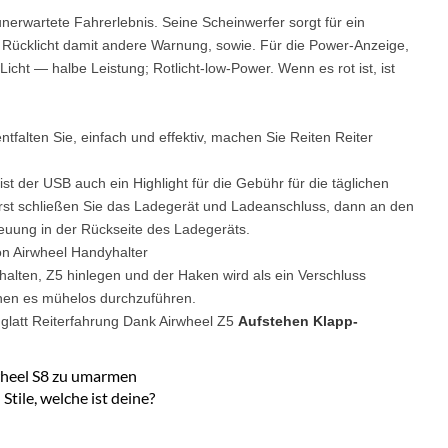
unerwartete Fahrerlebnis. Seine Scheinwerfer sorgt für ein
e Rücklicht damit andere Warnung, sowie. Für die Power-Anzeige,
Licht — halbe Leistung; Rotlicht-low-Power. Wenn es rot ist, ist
entfalten Sie, einfach und effektiv, machen Sie Reiten Reiter
st der USB auch ein Highlight für die Gebühr für die täglichen
erst schließen Sie das Ladegerät und Ladeanschluss, dann an den
euung in der Rückseite des Ladegeräts.
on Airwheel Handyhalter
alten, Z5 hinlegen und der Haken wird als ein Verschluss
chen es mühelos durchzuführen.
 glatt Reiterfahrung Dank Airwheel Z5
Aufstehen Klapp-
wheel S8 zu umarmen
tile, welche ist deine?