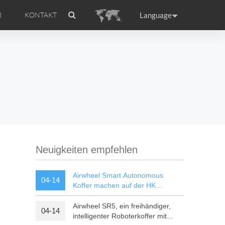
Language
l
KONTAKT
 Einführung
el APP
Zubehör
Airwheel-Zertifikat
ance
Germany
Holland
rtugal
Romania
Russia
l A6
Airwheel R5
Airwheel E6
Neuigkeiten empfehlen
Airwheel Smart Autonomous
04-14
Koffer machen auf der HK
Electronics Fair 2018 einen Hit
Airwheel SR5, ein freihändiger,
04-14
raguay
Peru
Puerto Rico
intelligenter Roboterkoffer mit