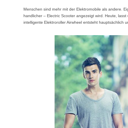
USA
Menschen sind mehr mit der Elektromobile als andere. Eig
handlicher – Electric Scooter angezeigt wird. Heute, lasst
Airwheel SE3S
Airwheel SR5
Airwhee
OCEANIA
intelligente Elektroroller Airwheel entsteht hauptsächlich
Australia
New Zealand
ASIA
Brunei
India
Indonesia
Saudi Arabia
Singapore
SouthKorea