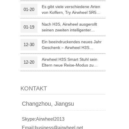
optischer Erkennung
Es gibt viele verschiedene Arten
01-20
von Koffern, Try Airwheel SR5
l A3
Airwheel S5
Airwheel Z5
autonomen Koffer
Nach H3S, Airwheel ausgerollt
01-19
seinen zweiten intelligenter
elektrischer Rollstuhl H8
Ein beeindruckendes neues Jahr
12-30
Geschenk – Airwheel H3S
Medizintechnik
Airwheel H3S Smart Stuhl sein
12-20
banon
Malaysia
Philippines
Eltern neue Reise-Modus zu
Weihnachten.
zbekistan
KONTAKT
Changzhou, Jiangsu
Skype:Airwheel2013
Email:business@airwheel.net