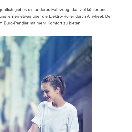
entlich gibt es ein anderes Fahrzeug, das viel kühler und
 uns lernen etwas über die Elektro-Roller durch Airwheel. Der
l SE3
Airwheel SE3Mini
Airwheel SQ3
Airwhee
 um Büro-Pendler mit mehr Komfort zu bieten.
Iran
Israel
Kuwait
Le
Thailand
Turkey
UAE
U