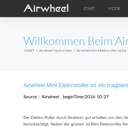
START
MODE
Airwheel Lerntipps
Airwheel Kundendienst
FOTOS
Lokale V
VI
EUROPE
Willkommen Beim Ai
Belgium
Croatia
Cyprus
Hungary
Ireland
Italy
START
Airwheel Nachrichten
Airwheel Mini Elektroroller Ist Ein
Slovenia
Spain
Sweden
Airwheel H3M
Airwheel H3S
Airwheel
AFRICA
Airwheel Mini Elektroroller ist ein tragbar
Egypt
Kenya
South Africa
Source：Airwheel
beginTime:2016-10-27
AMERICA
Die Elektro-Roller durch Airwheel, gut erhalten von den 
Argentina
Brazil
Canada
berücksichtigt. Neben der grünen, ist Mini Elektroroller Ai