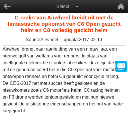
Select
C-reeks van Airwheel breidt uit met de
fantastische opkomst van C6 Open gezicht
helm en C8 volledig gezicht helm
Source
Airwheel
updata:2017-02-13
Airwheel brengt naar aanleiding van een nieuw jaar, een
nieuwe golf van welfares voor renners. In plaats van
intelligente elektrische scooters of e-bikes, deze tijd die het
rolt de gehumaniseerd helm die C6 speciaal voor motorfiets
ontworpen renners en helm C8 gebruikt voor cycle racing.
De CES-2017 net met succes heeft gesloten en de
nieuwkomers zoals C6 motorfiets
helm
, C8 racing helmen
en F3 drone werden tentoongesteld en met hun nieuwe
gezicht, de uitstekende eigenschappen en het nut van harte
toegejuicht.