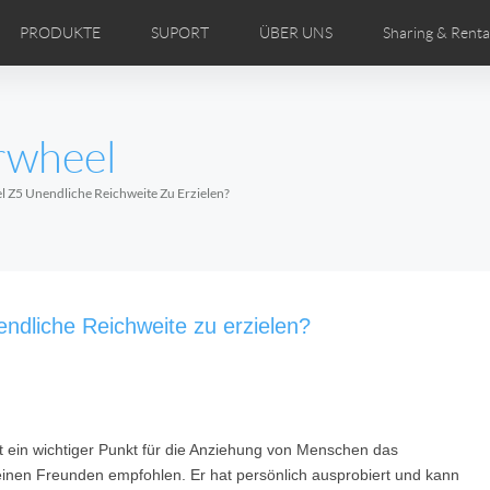
PRODUKTE
SUPORT
ÜBER UNS
Sharing & Renta
ertriebspartner
DEOS
Comics
Bedienungsanleitung
Airwheel Nachrichten
FAQ des Airwheel
Airwheel Show
Airwheel
Airwhe
rwheel
Czech
Denmark
Finland
Fr
Lithuania
Norway
Poland
Po
el Z5 Unendliche Reichweite Zu Erzielen?
Switzerland
U.K
 H3TS+
Airwheel H3P
Airwheel H3PC
Airwhee
endliche Reichweite zu erzielen?
t ein wichtiger Punkt für die Anziehung von Menschen das
Chile
Colombia
Mexico
Pa
 seinen Freunden empfohlen. Er hat persönlich ausprobiert und kann