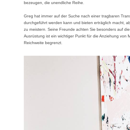
bezeugen, die unendliche Reihe.
USA
Greg hat immer auf der Suche nach einer tragbaren Trans
Airwheel SE3S
Airwheel SR5
Airwhee
OCEANIA
durchgeführt werden kann und bieten erträglich macht, aber
zu meistern. Seine Freunde achten Sie besonders auf die 2
Australia
New Zealand
Ausrüstung ist ein wichtiger Punkt für die Anziehung von 
Reichweite begrenzt.
ASIA
Brunei
India
Indonesia
Saudi Arabia
Singapore
SouthKorea