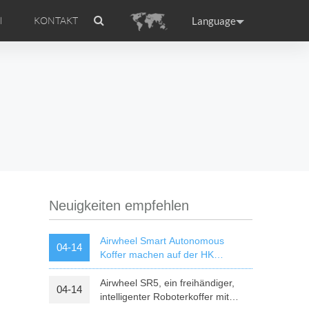
Language
l
KONTAKT
 Einführung
el APP
Zubehör
Airwheel-Zertifikat
ance
Germany
Holland
rtugal
Romania
Russia
l A6
Airwheel R5
Airwheel E6
Neuigkeiten empfehlen
Airwheel Smart Autonomous
04-14
Koffer machen auf der HK
Electronics Fair 2018 einen Hit
Airwheel SR5, ein freihändiger,
04-14
raguay
Peru
Puerto Rico
intelligenter Roboterkoffer mit