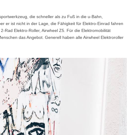
portwerkzeug, die schneller als zu Fuß in die u-Bahn,
l SE3
Airwheel SE3Mini
Airwheel SQ3
Airwhee
 er ist nicht in der Lage, die Fähigkeit für Elektro-Einrad fahren
-Rad Elektro-Roller, Airwheel Z5. Für die Elektromobilität
Menschen das Angebot. Generell haben alle Airwheel Elektroroller
Iran
Israel
Kuwait
Le
Thailand
Turkey
UAE
U