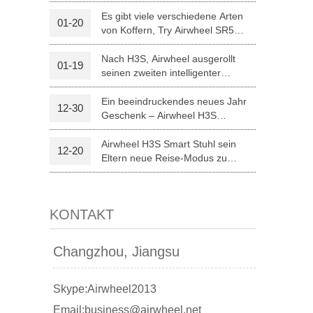
optischer Erkennung
Es gibt viele verschiedene Arten
01-20
von Koffern, Try Airwheel SR5
l A3
Airwheel S5
Airwheel Z5
autonomen Koffer
Nach H3S, Airwheel ausgerollt
01-19
seinen zweiten intelligenter
elektrischer Rollstuhl H8
Ein beeindruckendes neues Jahr
12-30
Geschenk – Airwheel H3S
Medizintechnik
Airwheel H3S Smart Stuhl sein
12-20
banon
Malaysia
Philippines
Eltern neue Reise-Modus zu
Weihnachten.
zbekistan
KONTAKT
Changzhou, Jiangsu
Skype:Airwheel2013
Email:business@airwheel.net