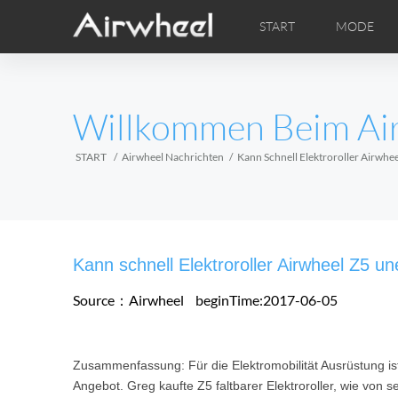
START
MODE
Airwheel Lerntipps
Airwheel Kundendienst
FOTOS
Lokale V
VI
EUROPE
Willkommen Beim Ai
Belgium
Croatia
Cyprus
Hungary
Ireland
Italy
START
Airwheel Nachrichten
Kann Schnell Elektroroller Airwhe
Slovenia
Spain
Sweden
Airwheel H3M
Airwheel H3S
Airwheel
AFRICA
Kann schnell Elektroroller Airwheel Z5 un
Egypt
Kenya
South Africa
Source：Airwheel
beginTime:2017-06-05
AMERICA
Zusammenfassung: Für die Elektromobilität Ausrüstung is
Argentina
Brazil
Canada
Angebot. Greg kaufte Z5 faltbarer Elektroroller, wie von