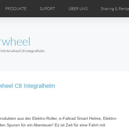
PRODUKTE
SUPORT
ÜBER UNS
Sharing & Renta
ertriebspartner
DEOS
Comics
Bedienungsanleitung
Airwheel Nachrichten
FAQ des Airwheel
Airwheel Show
Airwheel
Airwhe
rwheel
Czech
Denmark
Finland
Fr
Lithuania
Norway
Poland
Po
 Mit Airwheel C8 Integralhelm
Switzerland
U.K
 H3TS+
Airwheel H3P
Airwheel H3PC
Airwhee
wheel C8 Integralhelm
odukten aus der Elektro-Roller, e-Faltrad Smart Helme, Elektro-
Chile
Colombia
Mexico
Pa
n Spuren für ein Abenteuer! Es ist Zeit für eine Fahrt mit