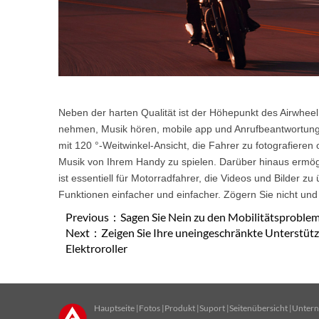
Neben der harten Qualität ist der Höhepunkt des Airwhee
nehmen, Musik hören, mobile app und Anrufbeantwortung un
mit 120 °-Weitwinkel-Ansicht, die Fahrer zu fotografieren
Musik von Ihrem Handy zu spielen. Darüber hinaus ermögl
ist essentiell für Motorradfahrer, die Videos und Bilder z
Funktionen einfacher und einfacher. Zögern Sie nicht und 
Previous：
Sagen Sie Nein zu den Mobilitätsproble
Next：
Zeigen Sie Ihre uneingeschränkte Unterstüt
Elektroroller
Hauptseite
|
Fotos
|
Produkt
|
Suport
|
Seitenübersicht
|
Untern