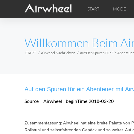
START
MODE
Airwheel Lerntipps
Airwheel Kundendienst
FOTOS
Lokale V
VI
EUROPE
Willkommen Beim Ai
Belgium
Croatia
Cyprus
Hungary
Ireland
Italy
START
Airwheel Nachrichten
Auf Den Spuren Für Ein Abenteuer
Slovenia
Spain
Sweden
Airwheel H3M
Airwheel H3S
Airwheel
AFRICA
Auf den Spuren für ein Abenteuer mit Air
Egypt
Kenya
South Africa
Source：Airwheel
beginTime:2018-03-20
AMERICA
Zusammenfassung: Airwheel hat eine breite Palette von Pr
Argentina
Brazil
Canada
Rollstuhl und selbstfahrenden Gepäck und so weiter. Auf de