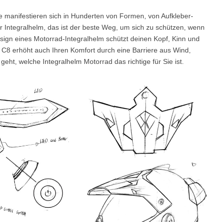
e manifestieren sich in Hunderten von Formen, von Aufkleber-
 der Integralhelm, das ist der beste Weg, um sich zu schützen, wenn
l SE3
Airwheel SE3Mini
Airwheel SQ3
Airwhee
ign eines Motorrad-Integralhelm schützt deinen Kopf, Kinn und
. C8 erhöht auch Ihren Komfort durch eine Barriere aus Wind,
ht, welche Integralhelm Motorrad das richtige für Sie ist.
Iran
Israel
Kuwait
Le
Thailand
Turkey
UAE
U