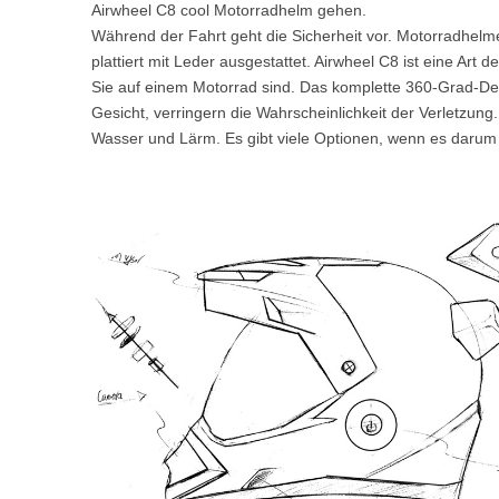
Airwheel C8 cool Motorradhelm gehen.
USA
Während der Fahrt geht die Sicherheit vor. Motorradhelm
plattiert mit Leder ausgestattet. Airwheel C8 ist eine Art
Airwheel SE3S
Airwheel SR5
Airwhee
OCEANIA
Sie auf einem Motorrad sind. Das komplette 360-Grad-Des
Gesicht, verringern die Wahrscheinlichkeit der Verletzung
Australia
New Zealand
Wasser und Lärm. Es gibt viele Optionen, wenn es darum ge
ASIA
Brunei
India
Indonesia
Saudi Arabia
Singapore
SouthKorea