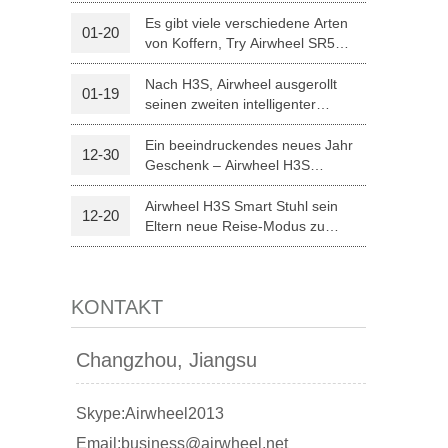
optischer Erkennung
Es gibt viele verschiedene Arten
01-20
von Koffern, Try Airwheel SR5
l A3
Airwheel S5
Airwheel Z5
autonomen Koffer
Nach H3S, Airwheel ausgerollt
01-19
seinen zweiten intelligenter
elektrischer Rollstuhl H8
Ein beeindruckendes neues Jahr
12-30
Geschenk – Airwheel H3S
Medizintechnik
Airwheel H3S Smart Stuhl sein
12-20
banon
Malaysia
Philippines
Eltern neue Reise-Modus zu
Weihnachten.
zbekistan
KONTAKT
Changzhou, Jiangsu
Skype:Airwheel2013
Email:business@airwheel.net