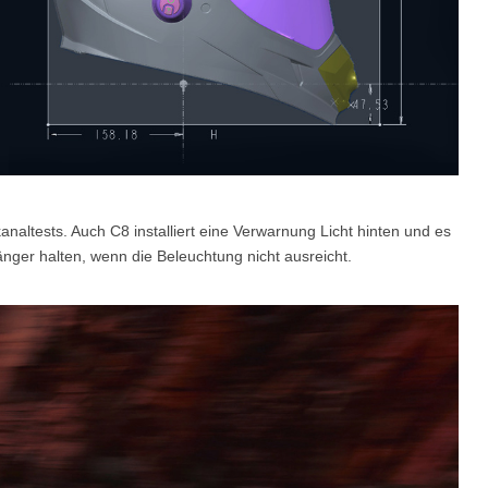
naltests. Auch C8 installiert eine Verwarnung Licht hinten und es
nger halten, wenn die Beleuchtung nicht ausreicht.