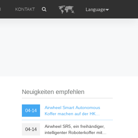
Language
l
KONTAKT
 Einführung
el APP
Zubehör
Airwheel-Zertifikat
ance
Germany
Holland
rtugal
Romania
Russia
l A6
Airwheel R5
Airwheel E6
Neuigkeiten empfehlen
Airwheel Smart Autonomous
04-14
Koffer machen auf der HK
Electronics Fair 2018 einen Hit
Airwheel SR5, ein freihändiger,
04-14
raguay
Peru
Puerto Rico
intelligenter Roboterkoffer mit