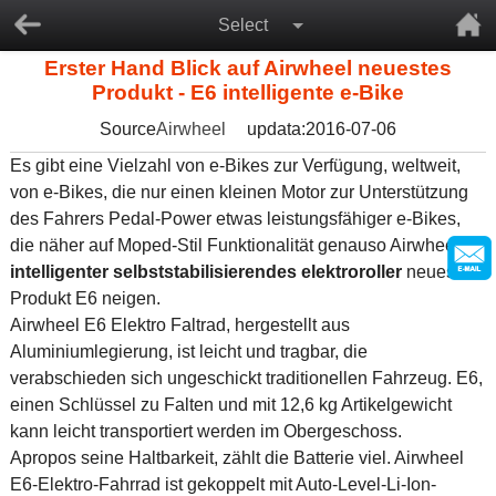
Select
Erster Hand Blick auf Airwheel neuestes
Produkt - E6 intelligente e-Bike
Source
Airwheel
updata:2016-07-06
Es gibt eine Vielzahl von e-Bikes zur Verfügung, weltweit,
von e-Bikes, die nur einen kleinen Motor zur Unterstützung
des Fahrers Pedal-Power etwas leistungsfähiger e-Bikes,
die näher auf Moped-Stil Funktionalität genauso Airwheel
intelligenter selbststabilisierendes elektroroller
neuestes
Produkt E6 neigen.
Airwheel E6 Elektro Faltrad, hergestellt aus
Aluminiumlegierung, ist leicht und tragbar, die
verabschieden sich ungeschickt traditionellen Fahrzeug. E6,
einen Schlüssel zu Falten und mit 12,6 kg Artikelgewicht
kann leicht transportiert werden im Obergeschoss.
Apropos seine Haltbarkeit, zählt die Batterie viel. Airwheel
E6-Elektro-Fahrrad ist gekoppelt mit Auto-Level-Li-Ion-