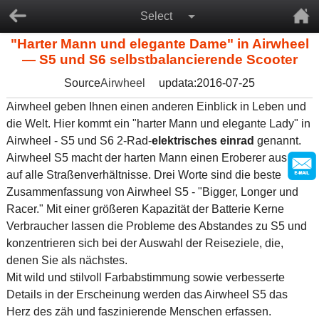
Select
"Harter Mann und elegante Dame" in Airwheel
— S5 und S6 selbstbalancierende Scooter
Source
Airwheel
updata:2016-07-25
Airwheel geben Ihnen einen anderen Einblick in Leben und
die Welt. Hier kommt ein "harter Mann und elegante Lady" in
Airwheel - S5 und S6 2-Rad-
elektrisches einrad
genannt.
Airwheel S5 macht der harten Mann einen Eroberer aus dir
auf alle Straßenverhältnisse. Drei Worte sind die beste
Zusammenfassung von Airwheel S5 - "Bigger, Longer und
Racer." Mit einer größeren Kapazität der Batterie Kerne
Verbraucher lassen die Probleme des Abstandes zu S5 und
konzentrieren sich bei der Auswahl der Reiseziele, die,
denen Sie als nächstes.
Mit wild und stilvoll Farbabstimmung sowie verbesserte
Details in der Erscheinung werden das Airwheel S5 das
Herz des zäh und faszinierende Menschen erfassen.