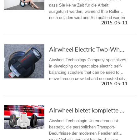
dass Sie keine Zeit für die Arbeit
ausgeführt werden, während Ihre Roller
noch geladen wird und Sie quälend warten
2015-05-11
müssen. Oder, wenn Sie auf halbem Weg
auf der Straße Reiten
Airwheel Electric Two-Wheeled Scooter Overcomes the Congested traffic.
Airwheel Technology Company specializes
in developing compact size electric self-
balancing scooters that can be used to
move through crowded and congested city
2015-05-11
roads. The idea is to provide the modern
population with a simple solu...
Airwheel bietet komplette elektrische Balance...
Airwheel Technologie-Unternehmen ist
bestrebt, die persönlichen Transport-
Bedürfnisse der modernen Pendler mit
einer Vielzahl von elektrische Balance