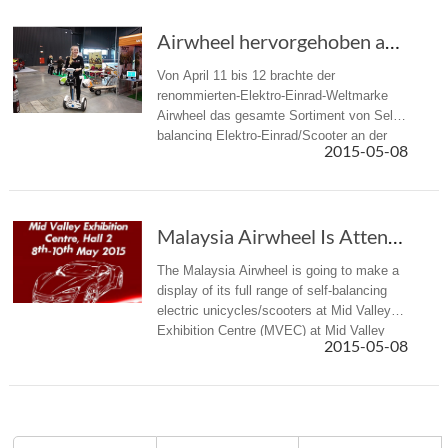
Airwheel hervorgehoben auf Bike-Messe 2015 Gdansk
Von April 11 bis 12 brachte der
renommierten-Elektro-Einrad-Weltmarke
Airwheel das gesamte Sortiment von Self
balancing Elektro-Einrad/Scooter an der
2015-05-08
Bike Trade Show 2015 statt in Gdansk,
Polen an.
Malaysia Airwheel Is Attending Crossroad Auto Show 2015
The Malaysia Airwheel is going to make a
display of its full range of self-balancing
electric unicycles/scooters at Mid Valley
Exhibition Centre (MVEC) at Mid Valley
2015-05-08
City, Lingkaran Syed Putra Kuala Lumpur,
Malaysia from May 8th –...