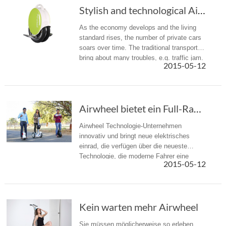
Stylish and technological Airwheel electric unicycle
As the economy develops and the living
standard rises, the number of private cars
soars over time. The traditional transports
bring about many troubles, e.g. traffic jam.
2015-05-12
What is worse, the exhaust from private
cars adds to the de...
Airwheel bietet ein Full-Range von Hi-Tech-Balance Einräder
Airwheel Technologie-Unternehmen
innovativ und bringt neue elektrisches
einrad, die verfügen über die neueste
Technologie, die moderne Fahrer eine
2015-05-12
große Bequemlichkeit und Komfort
anzubieten.
Kein warten mehr Airwheel
Sie müssen möglicherweise so erleben,