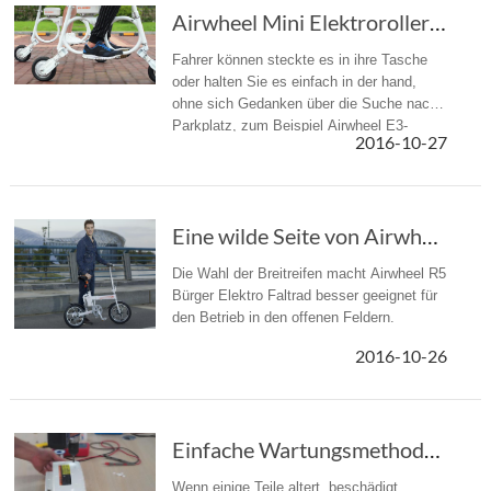
Airwheel Mini Elektroroller ist ein tragbares Transport.
Fahrer können steckte es in ihre Tasche
oder halten Sie es einfach in der hand,
ohne sich Gedanken über die Suche nach
Parkplatz, zum Beispiel Airwheel E3-
2016-10-27
Rucksack-e-Bikes.
Eine wilde Seite von Airwheel R5 elektrische Fahrrad
Die Wahl der Breitreifen macht Airwheel R5
Bürger Elektro Faltrad besser geeignet für
den Betrieb in den offenen Feldern.
2016-10-26
Einfache Wartungsmethoden Airwheel elektrische Roller
Wenn einige Teile altert, beschädigt,