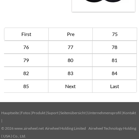
First
Pre
75
76
77
78
79
80
81
82
83
84
85
Next
Last
Hauptseite
|
Fotos
|
Produkt
|
Suport
|
Seitenübersicht
|
Unternehmensprofil
|
Kontakt
|
© 2026
www.airwheel.net
Airwheel Holding Limited Airwheel Technology Holding
( USA ) Co., Ltd.