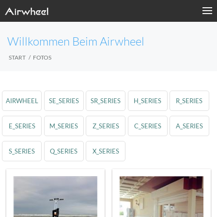
Willkommen Beim Airwheel
START
FOTOS
AIRWHEEL
SE_SERIES
SR_SERIES
H_SERIES
R_SERIES
E_SERIES
M_SERIES
Z_SERIES
C_SERIES
A_SERIES
S_SERIES
Q_SERIES
X_SERIES