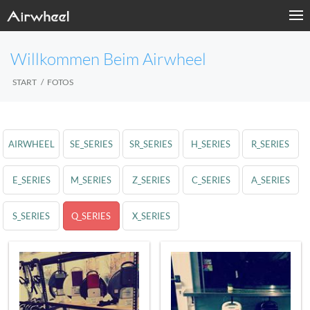
Willkommen Beim Airwheel
START
FOTOS
AIRWHEEL
SE_SERIES
SR_SERIES
H_SERIES
R_SERIES
E_SERIES
M_SERIES
Z_SERIES
C_SERIES
A_SERIES
S_SERIES
Q_SERIES
X_SERIES