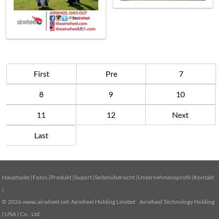
First
Pre
7
8
9
10
11
12
Next
Last
Hauptseite
|
Fotos
|
Produkt
|
Suport
|
Seitenübersicht
|
Unternehmensprofil
|
Kontakt
|
© 2026
www.airwheel.net
Airwheel Holding Limited Airwheel Technology Holding
( USA ) Co., Ltd.