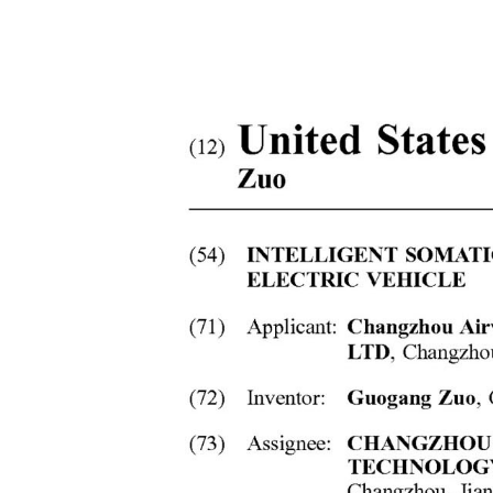
USA
Airwheel SE3S
Airwheel SR5
Airwhee
OCEANIA
Australia
New Zealand
ASIA
Brunei
India
Indonesia
Saudi Arabia
Singapore
SouthKorea