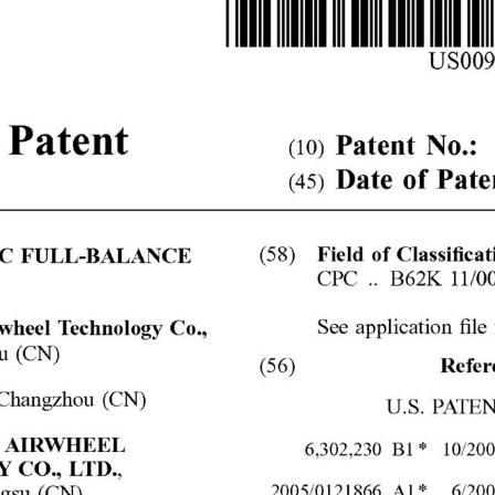
l SE3
Airwheel SE3Mini
Airwheel SQ3
Airwhee
Iran
Israel
Kuwait
Le
Thailand
Turkey
UAE
U