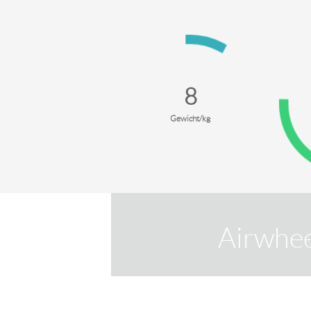
13
Gewicht/kg
Airwhe