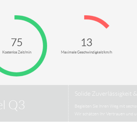
90
18
Kostenlos Zeit/min
Maximale Geschwindigkeit/km/h
Solide Zuverlässigkeit 
el Q3
Begleiten Sie Ihren Weg mit sechs
Wir schätzen Ihr Vertrauen und 