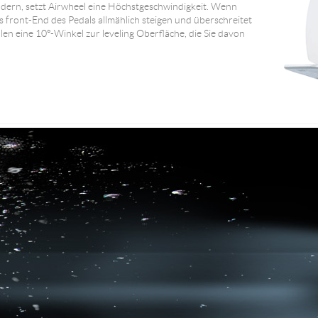
dern, setzt Airwheel eine Höchstgeschwindigkeit. Wenn
 front-End des Pedals allmählich steigen und überschreitet
len eine 10°-Winkel zur leveling Oberfläche, die Sie davon