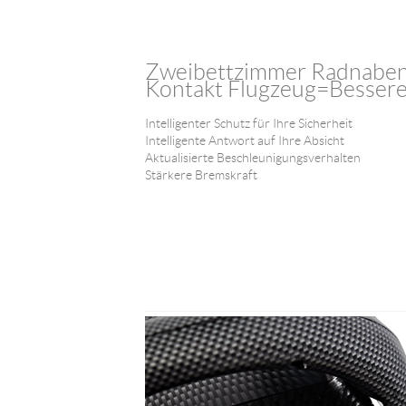
Zweibettzimmer Radnaben 
Kontakt Flugzeug=Bessere 
Intelligenter Schutz für Ihre Sicherheit
Intelligente Antwort auf Ihre Absicht
Aktualisierte Beschleunigungsverhalten
Stärkere Bremskraft