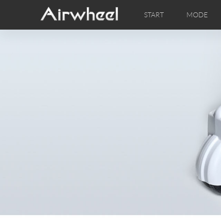
START
MODE
Airwheel Lerntipps
Airwheel Kundendienst
FOTOS
Lokale V
VI
EUROPE
Belgium
Croatia
Cyprus
Hungary
Ireland
Italy
Slovenia
Spain
Sweden
Airwheel H3M
Airwheel H3S
Airwheel
AFRICA
Egypt
Kenya
South Africa
AMERICA
Argentina
Brazil
Canada