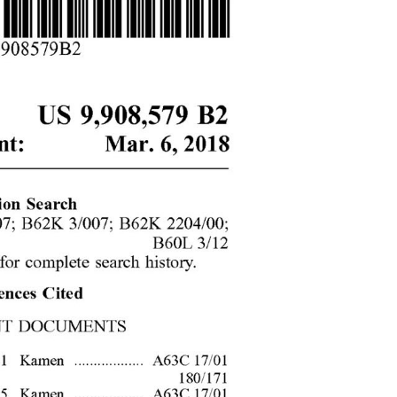
l A3
Airwheel S5
Airwheel Z5
banon
Malaysia
Philippines
zbekistan