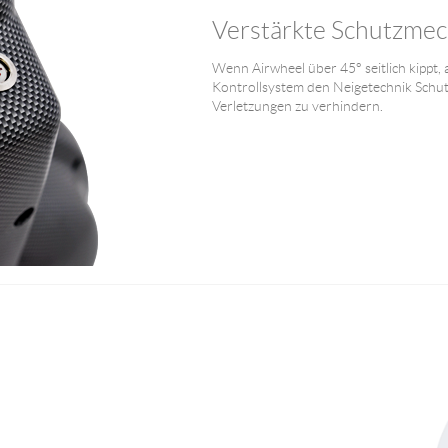
Verstärkte Schutzme
Wenn Airwheel über 45° seitlich kippt, ak
Kontrollsystem den Neigetechnik Schut
Verletzungen zu verhindern.