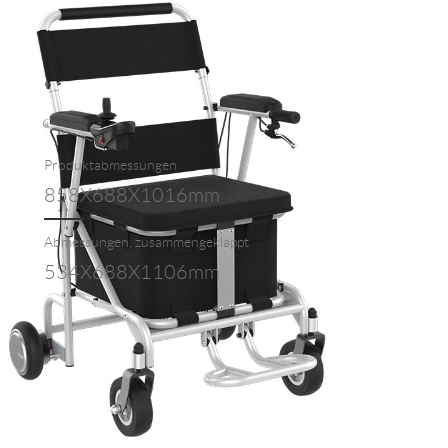
Produktabmessungen
858X688X1016mm
Abmessungen, zusammengeklappt
534X688X1106mm