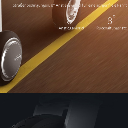
Straßenbedingungen; 8° Anstiegswinkel für eine sorgenfreie Fahrt
°
°
8
8
Anstiegswinkel
Rückhaltungsrate