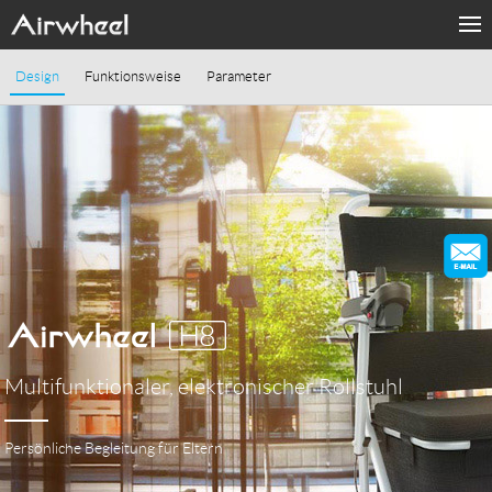
PRODUKTE
Design
Funktionsweise
Parameter
MODE
SUPORT
Sharing & Rental
ÜBER UNS
KONTAKT
Multifunktionaler, elektronischer Rollstuhl
Language
Persönliche Begleitung für Eltern