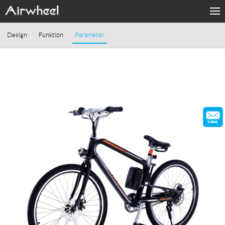
PRODUKTE
Design
Funktion
Parameter
MODE
SUPORT
Sharing & Rental
ÜBER UNS
KONTAKT
Language