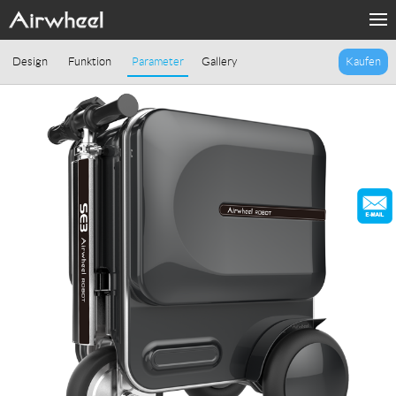
PRODUKTE
Design
Funktion
Parameter
Gallery
Kaufen
MODE
SUPORT
Sharing & Rental
ÜBER UNS
KONTAKT
Language