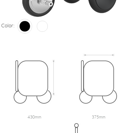
Color:
430mm
375mm