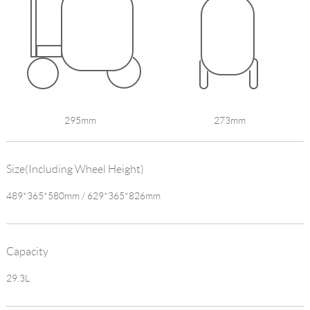
295mm
273mm
Size(including Wheel Height)
489*365*580mm / 629*365*826mm
Capacity
29.3L