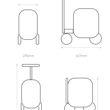
290mm
629mm