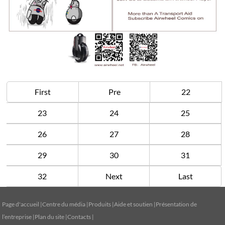
First
Pre
22
23
24
25
26
27
28
29
30
31
32
Next
Last
Page d'accueil
|
Centre du média
|
Produits
|
Aide et soutien
|
Présentation de
l’entreprise
|
Plan du site
|
Contacts
|