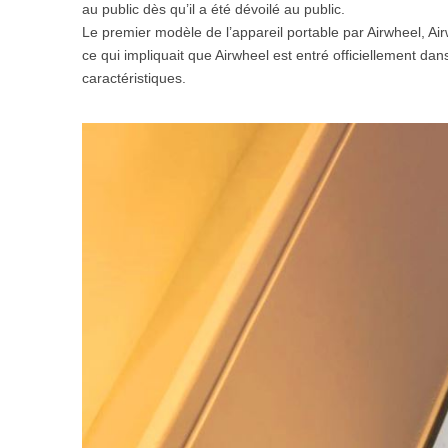
au public dès qu’il a été dévoilé au public.
USA
Le premier modèle de l’appareil portable par Airwheel, 
ce qui impliquait que Airwheel est entré officiellement da
Airwheel SQ3
Airwheel SE3S
Airwhee
OCEANIA
caractéristiques.
Australia
New Zealand
ASIA
Brunei
India
Indonesia
Saudi Arabia
Singapore
SouthKorea