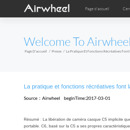
Page d'accueil
Cen
Guide d’études
Garantie après-vente
Sites de service
Comics
Ima
EUROPE
Welcome To Airwhee
Belgium
Croatia
Cyprus
Hungary
Ireland
Italy
Page D'accueil
Presse
La Pratique Et Fonctions Récréatives Fon
Slovenia
Spain
Sweden
Airwheel H3TS+
Airwheel H3P
Airwhee
AFRICA
La pratique et fonctions récréatives fon
Egypt
Kenya
South Africa
Source：Airwheel
beginTime:2017-03-01
AMERICA
Résumé : La libération de caméra casque C5 implicite que 
Argentina
Brazil
Canada
portable. C6, basé sur la C5 a ses propres caractéristique