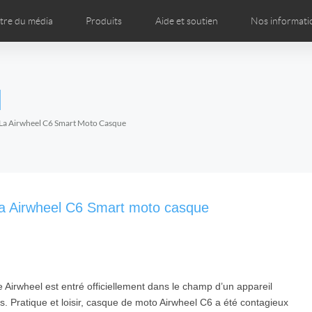
tre du média
Produits
Aide et soutien
Nos informati
ges
manuel de l’utilisateur
Vidéo
Presse
FAQ de Airwheel
Voir l'établissement
Airwheel APP
Introduction
Accessori
Certi
l
Czech
Denmark
Finland
Fr
Lithuania
Norway
Poland
Po
t La Airwheel C6 Smart Moto Casque
Switzerland
U.K
l H3PC
Airwheel H3S
Airwheel H3M
Airwheel
t la Airwheel C6 Smart moto casque
Airwheel est entré officiellement dans le champ d’un appareil
Chile
Colombia
Mexico
Pa
s. Pratique et loisir, casque de moto Airwheel C6 a été contagieux