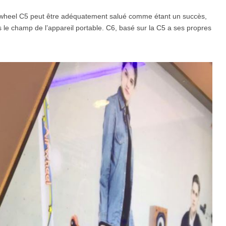
Airwheel C5 peut être adéquatement salué comme étant un succès,
ns le champ de l’appareil portable. C6, basé sur la C5 a ses propres
l SE3
Airwheel SE3Mini
Airwheel SR5
Airwheel
Iran
Israel
Kuwait
Le
Thailand
Turkey
UAE
U