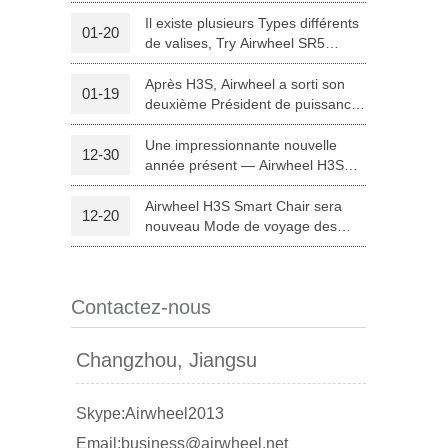
Médicinal en Chine pour
expérimenter des fauteuils
Il existe plusieurs Types différents
01-20
électriques et intelligentes
de valises, Try Airwheel SR5
 A3
Airwheel S5
Airwheel C8
d'Airwheel.
autonome valise
Après H3S, Airwheel a sorti son
01-19
deuxième Président de puissance
intelligente — H8
Une impressionnante nouvelle
12-30
année présent — Airwheel H3S
matériel médical
Airwheel H3S Smart Chair sera
12-20
banon
Malaysia
Philippines
nouveau Mode de voyage des
Parents à Noël
zbekistan
Contactez-nous
Changzhou, Jiangsu
Skype:Airwheel2013
Email:business@airwheel.net