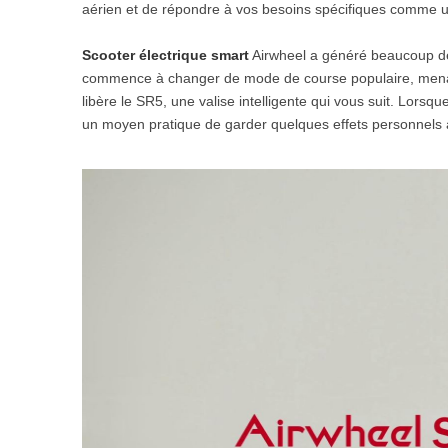
aérien et de répondre à vos besoins spécifiques comme 
USA
Scooter électrique smart
Airwheel a généré beaucoup de p
Airwheel SQ3
Airwheel SE3S
Airwhee
OCEANIA
commence à changer de mode de course populaire, menant l
libère le SR5, une valise intelligente qui vous suit. Lors
Australia
New Zealand
un moyen pratique de garder quelques effets personnels 
ASIA
Brunei
India
Indonesia
Saudi Arabia
Singapore
SouthKorea