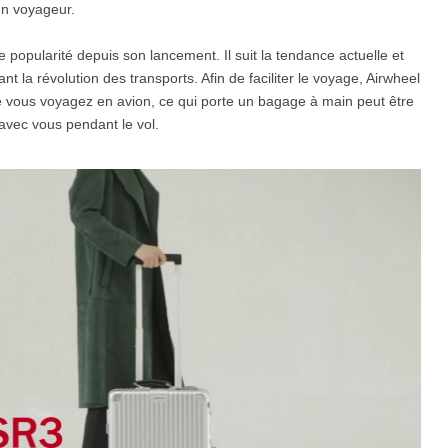
un voyageur.
opularité depuis son lancement. Il suit la tendance actuelle et
l SE3
Airwheel SE3Mini
Airwheel SR5
Airwheel
a révolution des transports. Afin de faciliter le voyage, Airwheel
que vous voyagez en avion, ce qui porte un bagage à main peut être
avec vous pendant le vol.
Iran
Israel
Kuwait
Le
Thailand
Turkey
UAE
U