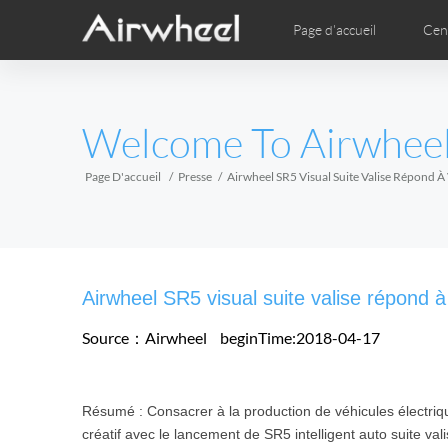
Page d'accueil
Cen
Guide d’études
Garantie après-vente
Sites de service
Comics
Ima
EUROPE
Welcome To Airwhee
Belgium
Croatia
Cyprus
Hungary
Ireland
Italy
Page D'accueil
Presse
Airwheel SR5 Visual Suite Valise Répond À 
Slovenia
Spain
Sweden
Airwheel H3TS+
Airwheel H3P
Airwhee
AFRICA
Airwheel SR5 visual suite valise répond à
Egypt
Kenya
South Africa
Source：Airwheel
beginTime:2018-04-17
AMERICA
Résumé : Consacrer à la production de véhicules électriqu
Argentina
Brazil
Canada
créatif avec le lancement de SR5 intelligent auto suite val