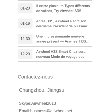
Médicinal en Chine pour
expérimenter des fauteuils
Il existe plusieurs Types différents
01-20
électriques et intelligentes
de valises, Try Airwheel SR5
 A3
Airwheel S5
Airwheel C8
d'Airwheel.
autonome valise
Après H3S, Airwheel a sorti son
01-19
deuxième Président de puissance
intelligente — H8
Une impressionnante nouvelle
12-30
année présent — Airwheel H3S
matériel médical
Airwheel H3S Smart Chair sera
12-20
banon
Malaysia
Philippines
nouveau Mode de voyage des
Parents à Noël
zbekistan
Contactez-nous
Changzhou, Jiangsu
Skype:Airwheel2013
Email:business@airwheel.net