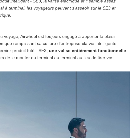
duit intelligent
-
SE3
,
la valise électrique et il semble assez
al à terminal, les voyageurs peuvent s'asseoir sur le SE3 et
rique.
l SE3
Airwheel SE3Mini
Airwheel SR5
Airwheel
du voyage, Airwheel est toujours engagé à apporter le plaisir
n que remplissant sa culture d'entreprise «la vie intelligente
dernier produit futé - SE3,
une valise entièrement fonctionnelle
urs de le monter du terminal au terminal au lieu de tirer vos
Iran
Israel
Kuwait
Le
Thailand
Turkey
UAE
U