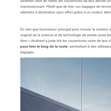
Airwheel
vient de retirer les couvertures de leur dernier pro
USA
impressionnant. Plutôt que de tirer vos bagages de termin
atteindre à destination sans effort grâce à un moteur élect
Airwheel SQ3
Airwheel SE3S
Airwhee
OCEANIA
Australia
New Zealand
En tant que fournisseur principal pour trouver la solution 
original de la science et de technologie de pointe aussi bie
libre.» Airwheel a juste tiré les couvertures outre de leur 
ASIA
pour tirer le long de la route
, permettant à des utilisate
bagages.
Brunei
India
Indonesia
Saudi Arabia
Singapore
SouthKorea