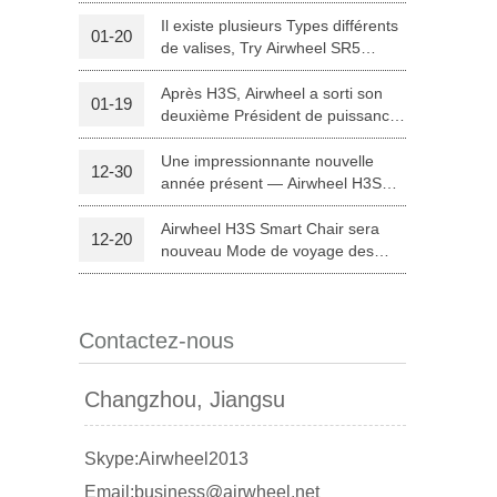
Médicinal en Chine pour
expérimenter des fauteuils
Il existe plusieurs Types différents
01-20
électriques et intelligentes
de valises, Try Airwheel SR5
 A3
Airwheel S5
Airwheel C8
d'Airwheel.
autonome valise
Après H3S, Airwheel a sorti son
01-19
deuxième Président de puissance
intelligente — H8
Une impressionnante nouvelle
12-30
année présent — Airwheel H3S
matériel médical
Airwheel H3S Smart Chair sera
12-20
banon
Malaysia
Philippines
nouveau Mode de voyage des
Parents à Noël
zbekistan
Contactez-nous
Changzhou, Jiangsu
Skype:Airwheel2013
Email:business@airwheel.net