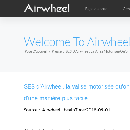
Page d'accueil
Cen
Guide d’études
Garantie après-vente
Sites de service
Comics
Ima
EUROPE
Welcome To Airwhee
Belgium
Croatia
Cyprus
Hungary
Ireland
Italy
Page D'accueil
Presse
SE3 D’Airwheel, La Valise Motorisée Qu’on
Slovenia
Spain
Sweden
Airwheel H3TS+
Airwheel H3P
Airwhee
AFRICA
SE3 d’Airwheel, la valise motorisée qu’on
Egypt
Kenya
South Africa
d'une manière plus facile.
Source：Airwheel
beginTime:2018-09-01
AMERICA
Argentina
Brazil
Canada