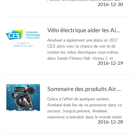
2016-12-30
1 million. La passe de prouver la popularité
de la SCÉ dans le monde.
Vélo électrique aider les Airwheel R5, A ne p...
Airwheel a également une place en 2017
CES alors voici la chance de voir et de
monter les vélos électriques vous-mêmes
dans Sands Fitness Hall, niveau 2, et
2016-12-29
Booth NO. 45730.
Sommaire des produits Airwheel en 2016
Grâce à l'effort de quelques années,
Airwheel était fier de se prononcer dans ce
secteur. Jusqu'à présent, Airwheel
marsrover a prévaloir dans le monde entier.
2016-12-28
L'année 2016 dépasse tout le secteur.
Regardez en arrière cette année.