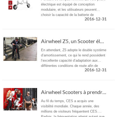
électrique est équipé de conception
modulaire, et les utilisateurs peuvent
choisir la capacité de la batterie de
2016-12-31
rechange selon les demandes de leurs
pratiques.
Airwheel Z5, un Scooter électrique pliable soigné
En attendant, Z5 adopte le double système
d’amortissement, ce qui le rend possèdent
l’excellente capacité d’adaptation aux
différentes conditions de route afin de
2016-12-31
donner des coureurs l’expérience de
conduite plus confortable.
Airwheel Scooters à prendre Part à CES 2017
Au fil du temps, CES a acquis une
visibilité mondiale. Chaque année, des
millions de visiteurs fréquentent CES.
Parfois, la fréquentation atteint autant que