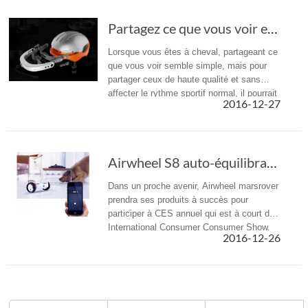
Partagez ce que vous voir enregistré par les Smart casque Airwheel C5
Lorsque vous êtes à cheval, partageant ce
que vous voir semble simple, mais pour
partager ceux de haute qualité et sans
affecter le rythme sportif normal, il pourrait
2016-12-27
ne pas être lisse comme vous image.
Airwheel S8 auto-équilibrage scooter apporte ...
Dans un proche avenir, Airwheel marsrover
prendra ses produits à succès pour
participer à CES annuel qui est à court de
International Consumer Consumer Show.
2016-12-26
Le n ° de stand de Airwheel est Stands
Fitness Hall, niveau 2, 45730.