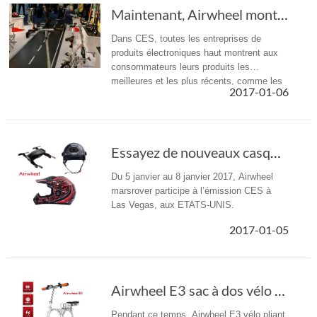
Maintenant, Airwheel montre la parfaite intég...
Dans CES, toutes les entreprises de
produits électroniques haut montrent aux
consommateurs leurs produits les
meilleures et les plus récents, comme les
2017-01-06
plus récents téléphones intelligents haut la
VR et les verres réalisations AI.
Essayez de nouveaux casques Airwheel sur plac...
Du 5 janvier au 8 janvier 2017, Airwheel
marsrover participe à l’émission CES à
Las Vegas, aux ETATS-UNIS.
2017-01-05
Airwheel E3 sac à dos vélo électrique pour répondre aux bons amis
Pendant ce temps, Airwheel E3 vélo pliant