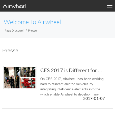
Welcome To Airwheel
Page D'accueil
Presse
Presse
CES 2017 is Different for All Visitors with Airwheel Marsrover
On CES 2017, Airwheel, has been working
hard to reinvent electric vehicles by
integrating intelligence elements into them,
which enable Airwheel to develop many
2017-01-07
revolutionary products. You can find it in
Sands Fitness Hall, Level ...