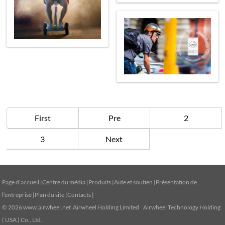
First
Pre
2
3
Next
Page d'accueil
|
Centre du média
|
Produits
|
Aide et soutien
|
Présentation de
l’entreprise
|
Plan du site
|
Contacts
|
© 2026
www.airwheel.net
Airwheel Holding Limited Airwheel Technology Holding
( USA ) Co., Ltd.