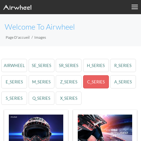
Welcome To Airwheel
Page D'accueil
Images
AIRWHEEL
SE_SERIES
SR_SERIES
H_SERIES
R_SERIES
E_SERIES
M_SERIES
Z_SERIES
C_SERIES
A_SERIES
S_SERIES
Q_SERIES
X_SERIES