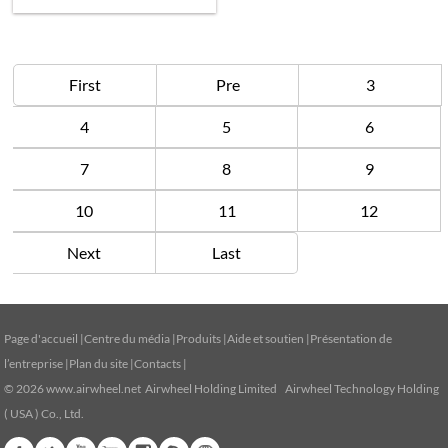
First
Pre
3
4
5
6
7
8
9
10
11
12
Next
Last
Page d'accueil
|
Centre du média
|
Produits
|
Aide et soutien
|
Présentation de
l’entreprise
|
Plan du site
|
Contacts
|
© 2026
www.airwheel.net
Airwheel Holding Limited Airwheel Technology Holding
( USA ) Co., Ltd.