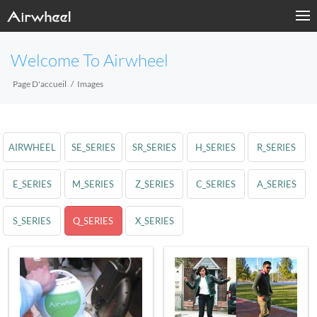
Welcome To Airwheel
Page D'accueil
Images
AIRWHEEL
SE_SERIES
SR_SERIES
H_SERIES
R_SERIES
E_SERIES
M_SERIES
Z_SERIES
C_SERIES
A_SERIES
S_SERIES
Q_SERIES
X_SERIES