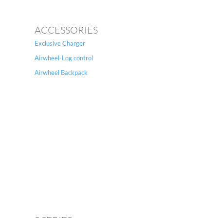
ACCESSORIES
 A3
Airwheel S5
Airwheel C8
Exclusive Charger
Airwheel-Log control
Airwheel Backpack
banon
Malaysia
Philippines
zbekistan