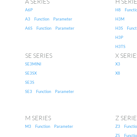
A SERIES
H SERI
A6P
H8
Functi
A3
Function
Parameter
H3M
A6S
Function
Parameter
H3S
Funct
H3P
H3TS
SE SERIES
X SERIE
SE3MINI
X3
SE3SX
X8
SE3S
SE3
Function
Parameter
M SERIES
Z SERIE
M3
Function
Parameter
Z3
Functi
Z5
Functi