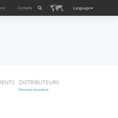
Language
ons
Contacts
es
ficat internationale
ance
Germany
Holland
rtugal
Romania
Russia
 R5
Airwheel E6
Airwheel Z5
MENTS
DISTRIBUTEURS
Devenez revendeur
raguay
Peru
Puerto Rico