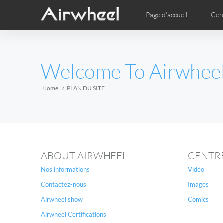
Page d'accueil
Cen
Guide d’études
Garantie après-vente
Sites de service
Comics
Ima
EUROPE
Welcome To Airwhee
Belgium
Croatia
Cyprus
Hungary
Ireland
Italy
Home
PLAN DU SITE
Slovenia
Spain
Sweden
Airwheel H3TS+
Airwheel H3P
Airwhee
AFRICA
ABOUT AIRWHEEL
CENTR
Egypt
Kenya
South Africa
Nos informations
Vidéo
Contactez-nous
Images
AMERICA
Airwheel show
Comics
Argentina
Brazil
Canada
Airwheel Certifications