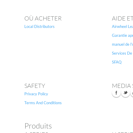
USA
OÙ ACHETER
AIDE E
Airwheel SQ3
Airwheel SE3S
Airwhee
OCEANIA
Local Distributors
Airwheel Le
Australia
New Zealand
Garantie ap
manuel de l’
ASIA
Services De
SFAQ
Brunei
India
Indonesia
Saudi Arabia
Singapore
SouthKorea
SAFETY
MEDIA 
Privacy Policy
Terms And Conditions
Produits