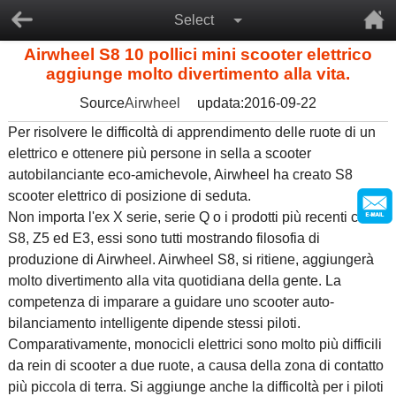
Select
Airwheel S8 10 pollici mini scooter elettrico
aggiunge molto divertimento alla vita.
Source
Airwheel
updata:2016-09-22
Per risolvere le difficoltà di apprendimento delle ruote di un
elettrico e ottenere più persone in sella a scooter
autobilanciante eco-amichevole, Airwheel ha creato S8
scooter elettrico di posizione di seduta.
Non importa l'ex X serie, serie Q o i prodotti più recenti come
S8, Z5 ed E3, essi sono tutti mostrando filosofia di
produzione di Airwheel. Airwheel S8, si ritiene, aggiungerà
molto divertimento alla vita quotidiana della gente. La
competenza di imparare a guidare uno scooter auto-
bilanciamento intelligente dipende stessi piloti.
Comparativamente, monocicli elettrici sono molto più difficili
da rein di scooter a due ruote, a causa della zona di contatto
più piccola di terra. Si aggiunge anche la difficoltà per i piloti