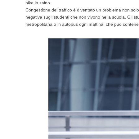
bike in zaino.
USA
Congestione del traffico è diventato un problema non solo
negativa sugli studenti che non vivono nella scuola. Gli stud
Airwheel SE3Mini
Airwheel SQ3
Airwhee
OCEANIA
metropolitana o in autobus ogni mattina, che può contenere
Australia
New Zealand
ASIA
Brunei
India
Indonesia
Saudi Arabia
Singapore
SouthKorea