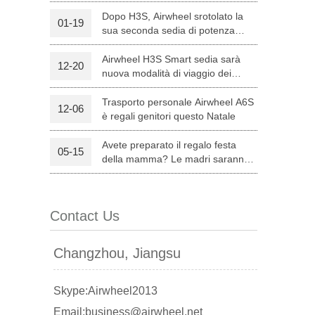
Dopo H3S, Airwheel srotolato la
01-19
sua seconda sedia di potenza
l C8
Airwheel S8
Airwheel A3
intelligente — H8
Airwheel H3S Smart sedia sarà
12-20
nuova modalità di viaggio dei
genitori su Natale
Trasporto personale Airwheel A6S
12-06
è regali genitori questo Natale
Avete preparato il regalo festa
05-15
banon
Malaysia
Philippines
della mamma? Le madri saranno
soddisfatte con Airwheel S8
zbekistan
attrezzata Sella Scooter.
Contact Us
Changzhou, Jiangsu
Skype:Airwheel2013
Email:business@airwheel.net