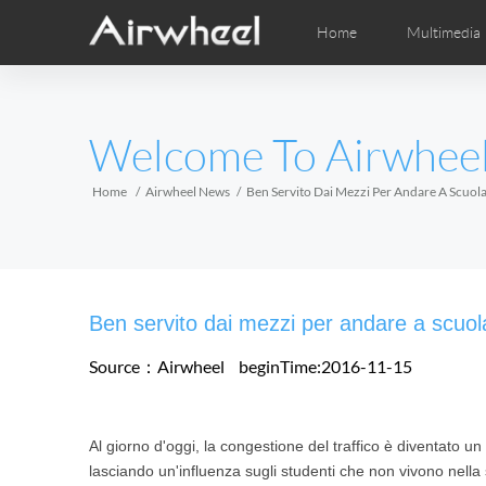
Home
Multimedia
Apprendimento
Post-Vendita
Distributori locali
Fumetti
Vi
M
EUROPE
Welcome To Airwhee
Belgium
Croatia
Cyprus
Hungary
Ireland
Italy
Home
Airwheel News
Ben Servito Dai Mezzi Per Andare A Scuola 
Slovenia
Spain
Sweden
Airwheel H3S
Airwheel H3TS+
Airwhee
AFRICA
Ben servito dai mezzi per andare a scuola
Egypt
Kenya
South Africa
Source：Airwheel
beginTime:2016-11-15
AMERICA
Al giorno d'oggi, la congestione del traffico è diventato 
Argentina
Brazil
Canada
lasciando un'influenza sugli studenti che non vivono nella