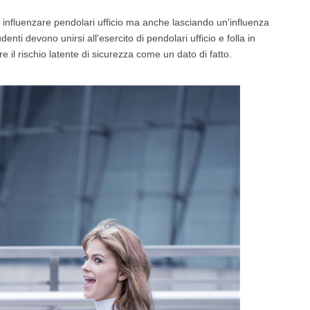
 influenzare pendolari ufficio ma anche lasciando un'influenza
enti devono unirsi all'esercito di pendolari ufficio e folla in
l SR5
Airwheel SE3S
Airwheel SE3
Airwhee
 il rischio latente di sicurezza come un dato di fatto.
Iran
Israel
Kuwait
Le
Thailand
Turkey
UAE
U