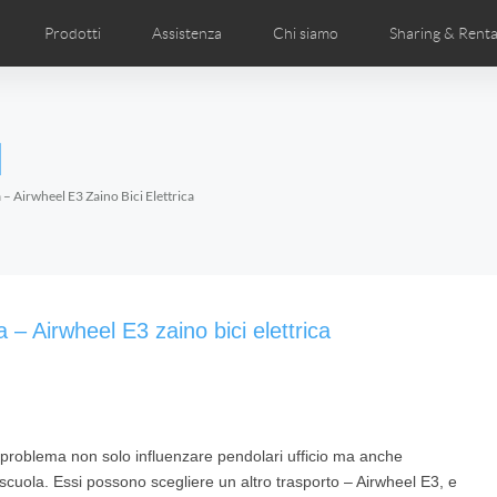
Prodotti
Assistenza
Chi siamo
Sharing & Renta
deos
anuale utente
Foto
FAQ di Airwheel
Notizie Airwheel
Airwheel APP
Airwheel Show
Accessories
Introduzione 
l
Czech
Denmark
Finland
Fr
Lithuania
Norway
Poland
Po
– Airwheel E3 Zaino Bici Elettrica
Switzerland
U.K
l H3P
Airwheel H3PC
Airwheel H3M
Airwhee
 – Airwheel E3 zaino bici elettrica
un problema non solo influenzare pendolari ufficio ma anche
Chile
Colombia
Mexico
Pa
 scuola. Essi possono scegliere un altro trasporto – Airwheel E3, e