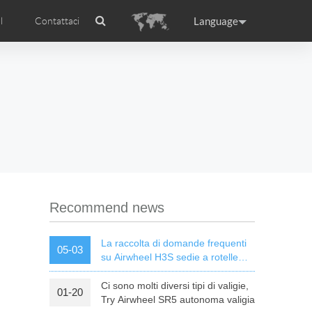
Language
l
Contattaci
Airwheel
Certificati Airwheel
ance
Germany
Holland
rtugal
Romania
Russia
l R5
Airwheel E3
Airwheel E6
Recommend news
La raccolta di domande frequenti
05-03
su Airwheel H3S sedie a rotelle
elettriche intelligenti
Ci sono molti diversi tipi di valigie,
01-20
raguay
Peru
Puerto Rico
Try Airwheel SR5 autonoma valigia