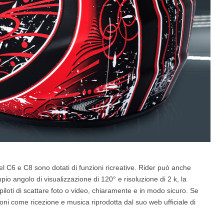
l C6 e C8 sono dotati di funzioni ricreative. Rider può anche
o angolo di visualizzazione di 120° e risoluzione di 2 k, la
loti di scattare foto o video, chiaramente e in modo sicuro. Se
zioni come ricezione e musica riprodotta dal suo web ufficiale di