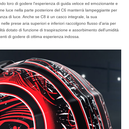
endo loro di godere l'esperienza di guida veloce ed emozionante e
ione luce nella parte posteriore del C6 manterrà lampeggiante per
anza di luce. Anche se C8 è un casco integrale, la sua
lle prese aria superiori e inferiori raccolgono flusso d'aria per
alità dotato di funzione di traspirazione e assorbimento dell'umidità
enti di godere di ottima esperienza indossa.