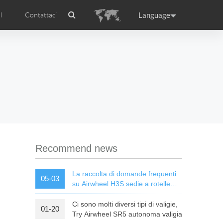
Language
l
Contattaci
Airwheel
Certificati Airwheel
ance
Germany
Holland
rtugal
Romania
Russia
l R5
Airwheel E3
Airwheel E6
Recommend news
La raccolta di domande frequenti
05-03
su Airwheel H3S sedie a rotelle
elettriche intelligenti
Ci sono molti diversi tipi di valigie,
01-20
raguay
Peru
Puerto Rico
Try Airwheel SR5 autonoma valigia