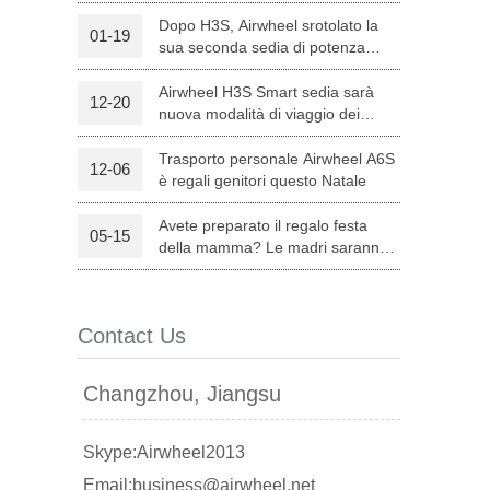
Dopo H3S, Airwheel srotolato la
01-19
sua seconda sedia di potenza
l C8
Airwheel S8
Airwheel A3
intelligente — H8
Airwheel H3S Smart sedia sarà
12-20
nuova modalità di viaggio dei
genitori su Natale
Trasporto personale Airwheel A6S
12-06
è regali genitori questo Natale
Avete preparato il regalo festa
05-15
banon
Malaysia
Philippines
della mamma? Le madri saranno
soddisfatte con Airwheel S8
zbekistan
attrezzata Sella Scooter.
Contact Us
Changzhou, Jiangsu
Skype:Airwheel2013
Email:business@airwheel.net