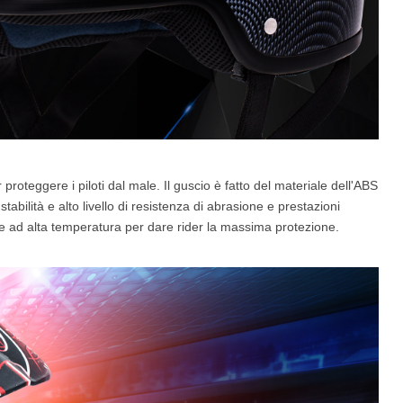
roteggere i piloti dal male. Il guscio è fatto del materiale dell'ABS
stabilità e alto livello di resistenza di abrasione e prestazioni
o e ad alta temperatura per dare rider la massima protezione.