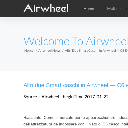
Home
Multimedia
Apprendimento
Post-Vendita
Distributori locali
Fumetti
Vi
M
EUROPE
Welcome To Airwhee
Belgium
Croatia
Cyprus
Hungary
Ireland
Italy
Home
Airwheel News
Altri Due Smart Caschi In Airwheel — C6 E
Slovenia
Spain
Sweden
Airwheel H3S
Airwheel H3TS+
Airwhee
AFRICA
Altri due Smart caschi in Airwheel — C6 
Egypt
Kenya
South Africa
Source：Airwheel
beginTime:2017-01-22
AMERICA
Riassunto: Come il mercato per le apparecchiature indoss
Argentina
Brazil
Canada
dell'attrezzatura da indossare con il Nato di C5 casco inte