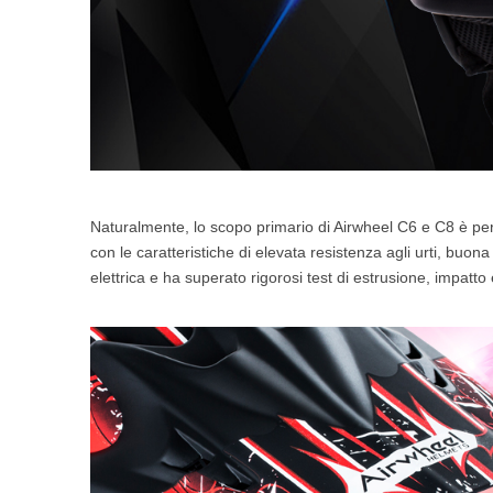
Naturalmente, lo scopo primario di Airwheel C6 e C8 è per p
con le caratteristiche di elevata resistenza agli urti, buona 
elettrica e ha superato rigorosi test di estrusione, impatt