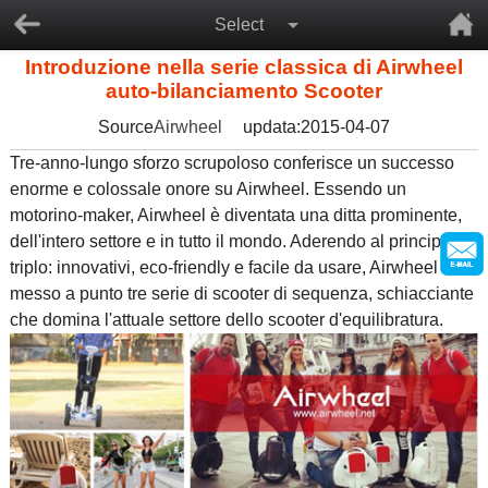
Select
Introduzione nella serie classica di Airwheel
auto-bilanciamento Scooter
Source
Airwheel
updata:2015-04-07
Tre-anno-lungo sforzo scrupoloso conferisce un successo
enorme e colossale onore su Airwheel. Essendo un
motorino-maker, Airwheel è diventata una ditta prominente,
dell'intero settore e in tutto il mondo. Aderendo al principio
triplo: innovativi, eco-friendly e facile da usare, Airwheel ha
messo a punto tre serie di scooter di sequenza, schiacciante
che domina l'attuale settore dello scooter d'equilibratura.