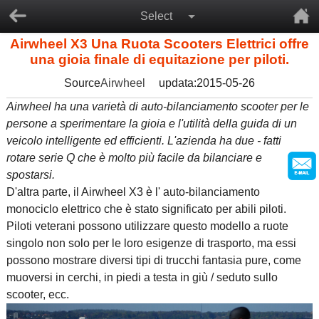
Select
Airwheel X3 Una Ruota Scooters Elettrici offre
una gioia finale di equitazione per piloti.
Source
Airwheel
updata:2015-05-26
Airwheel ha una varietà di auto-bilanciamento scooter per le
persone a sperimentare la gioia e l'utilità della guida di un
veicolo intelligente ed efficienti. L'azienda ha due - fatti
rotare serie Q che è molto più facile da bilanciare e
spostarsi.
D'altra parte, il Airwheel X3 è l' auto-bilanciamento
monociclo elettrico
che è stato significato per abili piloti.
Piloti veterani possono utilizzare questo modello a ruote
singolo non solo per le loro esigenze di trasporto, ma essi
possono mostrare diversi tipi di trucchi fantasia pure, come
muoversi in cerchi, in piedi a testa in giù / seduto sullo
scooter, ecc.