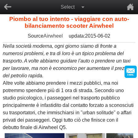
Select
Piombo al tuo intento - viaggiare con auto-
bilanciamento scooter Airwheel
Source
Airwheel
updata:2015-06-02
Nella società moderna, ogni giorno siamo di fronte a
numerosi problemi, e tra di loro è un tipico problema del
trasporto. A volte abbiamo guidare l'auto o prendere un taxi
per lavorare, ma non è economico per aumentare il prezzo
del petrolio rapida.
Altre volte abbiamo prendere i mezzi pubblici, ma noi
potremmo spendere più di 1 ora di strada. Secondo uno
studio psicologico, i passeggeri nel trasporto pubblico
principalmente è infastidito dal contatto forzato a sconosciuti
su trasportatori, che immischiarsi in "urban solitude" o affari
privati dei passeggeri. Oggi tutto ciò che finisce con il
debutto finale di Airwheel Q5.