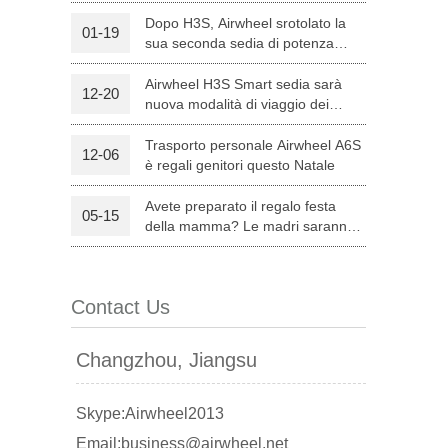
Dopo H3S, Airwheel srotolato la
01-19
sua seconda sedia di potenza
l C8
Airwheel S8
Airwheel A3
intelligente — H8
Airwheel H3S Smart sedia sarà
12-20
nuova modalità di viaggio dei
genitori su Natale
Trasporto personale Airwheel A6S
12-06
è regali genitori questo Natale
Avete preparato il regalo festa
05-15
banon
Malaysia
Philippines
della mamma? Le madri saranno
soddisfatte con Airwheel S8
zbekistan
attrezzata Sella Scooter.
Contact Us
Changzhou, Jiangsu
Skype:Airwheel2013
Email:business@airwheel.net