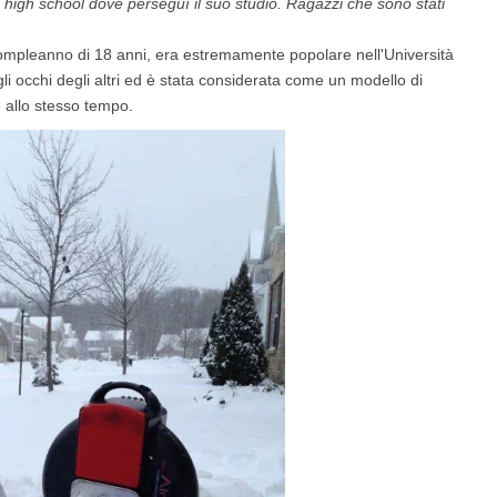
high school dove perseguì il suo studio. Ragazzi che sono stati
compleanno di 18 anni, era estremamente popolare nell'Università
l SR5
Airwheel SE3S
Airwheel SE3
Airwhee
gli occhi degli altri ed è stata considerata come un modello di
 allo stesso tempo.
Iran
Israel
Kuwait
Le
Thailand
Turkey
UAE
U