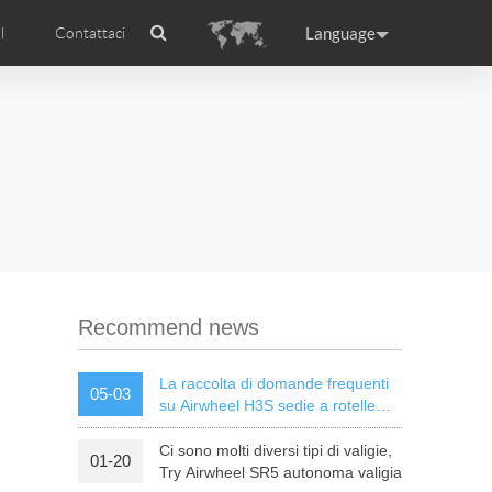
Language
l
Contattaci
Airwheel
Certificati Airwheel
ance
Germany
Holland
rtugal
Romania
Russia
l R5
Airwheel E3
Airwheel E6
Recommend news
La raccolta di domande frequenti
05-03
su Airwheel H3S sedie a rotelle
elettriche intelligenti
Ci sono molti diversi tipi di valigie,
01-20
raguay
Peru
Puerto Rico
Try Airwheel SR5 autonoma valigia