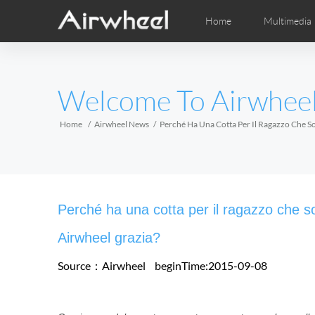
Home
Multimedia
Apprendimento
Post-Vendita
Distributori locali
Fumetti
Vi
M
EUROPE
Welcome To Airwhee
Belgium
Croatia
Cyprus
Hungary
Ireland
Italy
Home
Airwheel News
Perché Ha Una Cotta Per Il Ragazzo Che So
Slovenia
Spain
Sweden
Airwheel H3S
Airwheel H3TS+
Airwhee
AFRICA
Perché ha una cotta per il ragazzo che so
Egypt
Kenya
South Africa
Airwheel grazia?
Source：Airwheel
beginTime:2015-09-08
AMERICA
Argentina
Brazil
Canada