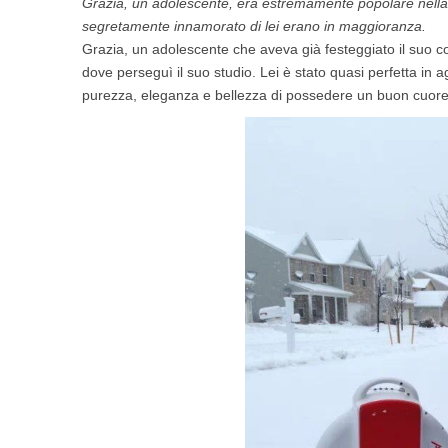
Grazia, un adolescente, era estremamente popolare nella 
USA
segretamente innamorato di lei erano in maggioranza.
Grazia, un adolescente che aveva già festeggiato il suo 
Airwheel SE3Mini
Airwheel SQ3
Airwhee
dove perseguì il suo studio. Lei è stato quasi perfetta in a
OCEANIA
purezza, eleganza e bellezza di possedere un buon cuore
Australia
New Zealand
ASIA
Brunei
India
Indonesia
Saudi Arabia
Singapore
SouthKorea