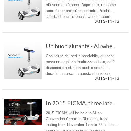
più sano e più sano. Dopo tutto, un corpo
sano è sempre più importante. Poiché
l'abilità di equitazione Airwheel motore
2015-11-13
elettrico si trova nell'equilibrio del centro
body, eserciterà la ...
Un buon aiutante - Airwheel S6 Mini attrezzat...
Con l'aiuto del sedile regolabile, gli utenti
possono regolarlo in altezza adatto, ed è
disponibile a stare in piedi o sedersi
durante la corsa. In questa situazione,
2015-11-13
maggior parte degli utenti vorrebbe essere
seduto per cavalcare...
In 2015 EICMA, three latest products presenta...
2015 EICMA will be held in Milan
Convention Centre in Rho area, Italy
lasting from November 17th to 22th. The
scope of exhibits covers the whole