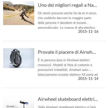
Uno dei migliori regali a Natale — Hoverboard elettrico Airwheel M3
Gli utenti possono anche fai da te in esso,
che soddisfa davvero la maggior parte
delle persone il desiderio di essere
personalizzato. Le masse di alto-elastico
2015-11-16
PU installate sotto la tavola assicura
un'esperienza di skateboard st...
Provate il piacere di Airwheel elettrico hoverboard una ruota
È la persona dura in Airwheel elettrici
monocicli. Modelli di fibra di carbonio e
prestazioni imbattibili, Airwheel auto-
bilanciamento scooter elettrico X8 porta ad
2015-11-14
esplorare il meraviglioso mondo e la
bellezza della natura.
Airwheel skateboard elettrici dà persone una ...
Sella Airwheel skateboard elettrico vi farà