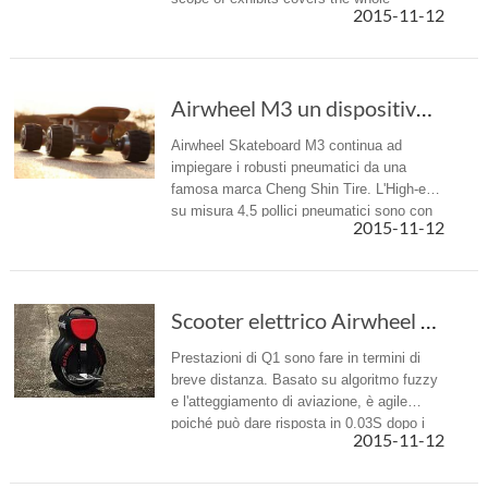
2015-11-12
industrial chain ranging from Motorcycles,
electric scooters, off-road vehicles, bicy...
Airwheel M3 un dispositivo di raffreddamento,...
Airwheel Skateboard M3 continua ad
impiegare i robusti pneumatici da una
famosa marca Cheng Shin Tire. L'High-end
su misura 4,5 pollici pneumatici sono con
2015-11-12
battistrada più ampio di quello dei
tradizionali pattini.
Scooter elettrico Airwheel Q1 un'innovazione nel trasporto
Prestazioni di Q1 sono fare in termini di
breve distanza. Basato su algoritmo fuzzy
e l'atteggiamento di aviazione, è agile
poiché può dare risposta in 0.03S dopo i
2015-11-12
piloti fanno movimenti. Adottando il
sistema di giroscopio e la t...