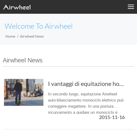
Welcome To Airwheel
Home
Airwheel News
Airwheel News
I vantaggi di equitazione hoverboard elettrico Airwheel
In secondo luogo, equitazione Airwheel
auto-bilanciamento monociclo elettrico può
correggere megattere. In una postura
incurvamento a guidare un monociclo è
2015-11-16
dura ed equitazione Airwheel naturalmente
subito indietro, volontà per mo...