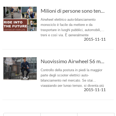
Milioni di persone sono tenuti a inviare Airw...
Airwheel elettrico auto-bilanciamento
monociclo è facile da mettere e da
trasportare in luoghi pubblici, automobili,
treni e così via. È generalmente
2015-11-11
considerato come il veicolo ideale nel
raggio di 20 chilometri.
Nuovissimo Airwheel S6 mini scooter autobilanciante Mostra ingegno
Controllo della postura in piedi la maggior
parte degli scooter elettrici auto-
bilanciamento nel mercato. Se stai
viaggiando per lungo tempo, si diventa più
2015-11-11
stanco; anche se Airwheel ha rilasciato un
motorino di postura di guida A...