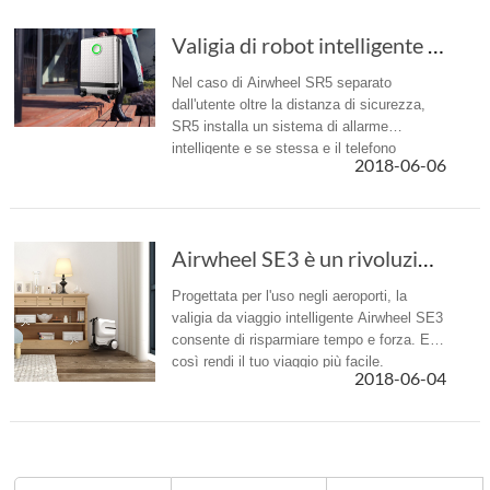
Valigia di robot intelligente Airwheel SR5: v...
Nel caso di Airwheel SR5 separato
dall'utente oltre la distanza di sicurezza,
SR5 installa un sistema di allarme
intelligente e se stessa e il telefono
2018-06-06
dell'utente rilascerà avvisi per ricordare
utente.
Airwheel SE3 è un rivoluzionario pezzo di bagaglio a mano motorizzato
Progettata per l'uso negli aeroporti, la
valigia da viaggio intelligente Airwheel SE3
consente di risparmiare tempo e forza. E
così rendi il tuo viaggio più facile.
2018-06-04