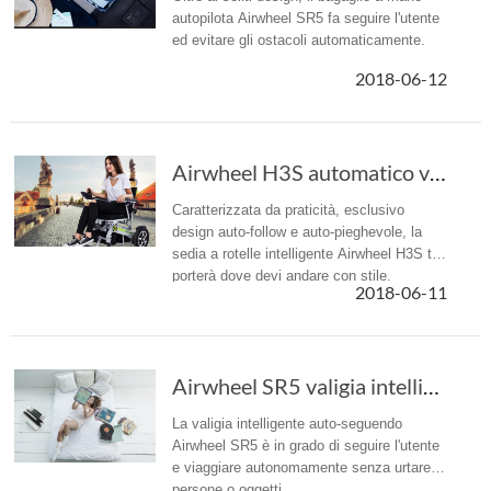
autopilota Airwheel SR5 fa seguire l'utente
ed evitare gli ostacoli automaticamente.
2018-06-12
Airwheel H3S automatico visual seguente sedia offre libertà e mobilità
Caratterizzata da praticità, esclusivo
design auto-follow e auto-pieghevole, la
sedia a rotelle intelligente Airwheel H3S ti
porterà dove devi andare con stile.
2018-06-11
Airwheel SR5 valigia intelligente diventa un ...
La valigia intelligente auto-seguendo
Airwheel SR5 è in grado di seguire l'utente
e viaggiare autonomamente senza urtare
persone o oggetti.