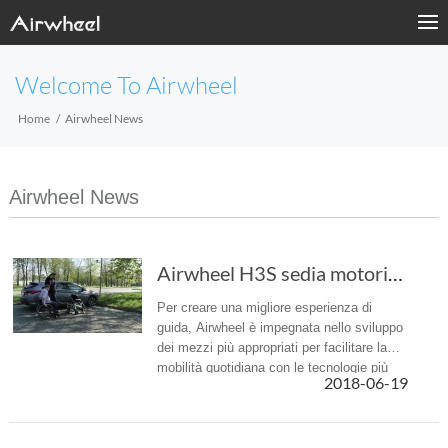
Welcome To Airwheel
Home
Airwheel News
Airwheel News
Airwheel H3S sedia motorizzata di robot: un'e...
Per creare una migliore esperienza di
guida, Airwheel è impegnata nello sviluppo
dei mezzi più appropriati per facilitare la
mobilità quotidiana con le tecnologie più
2018-06-19
recenti, ad esempio la sedia a rotelle robot
H3S.