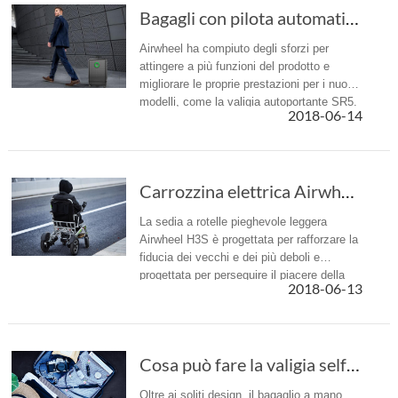
Bagagli con pilota automatico intelligente Ai...
Airwheel ha compiuto degli sforzi per
attingere a più funzioni del prodotto e
migliorare le proprie prestazioni per i nuovi
modelli, come la valigia autoportante SR5.
2018-06-14
Carrozzina elettrica Airwheel H3S: progettato...
La sedia a rotelle pieghevole leggera
Airwheel H3S è progettata per rafforzare la
fiducia dei vecchi e dei più deboli e
progettata per perseguire il piacere della
2018-06-13
vita.
Cosa può fare la valigia self-seguente Airwheel SR5 per te?
Oltre ai soliti design, il bagaglio a mano