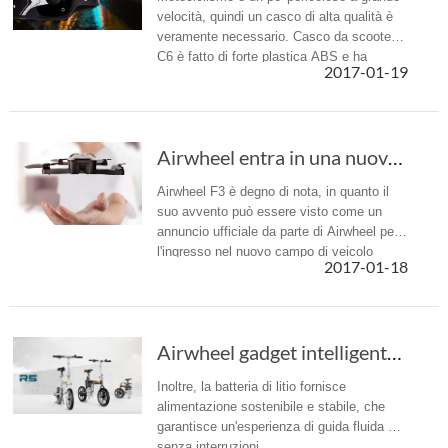
velocità, quindi un casco di alta qualità è
veramente necessario. Casco da scooter
C6 è fatto di forte plastica ABS e ha
2017-01-19
superato rigorosi test di estrusione,
impatto e ad alta temperatura...
Airwheel entra in una nuova fase nel 2017 con la nascita della F3
Airwheel F3 è degno di nota, in quanto il
suo avvento può essere visto come un
annuncio ufficiale da parte di Airwheel per
l'ingresso nel nuovo campo di veicolo
2017-01-18
aereo senza equipaggio, in arte UAV.
Airwheel gadget intelligente: High-Tech migliora la qualità di guida
Inoltre, la batteria di litio fornisce
alimentazione sostenibile e stabile, che
garantisce un'esperienza di guida fluida e
senza interruzioni.