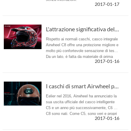
2017-01-17
L'attrazione significativa del casco integral...
Rispetto ai normali caschi, casco integrale
Airwheel C8 offre una protezione migliore e
molto più confortevole sensazione di testa.
Da un lato, è fatta da materiale di prima
2017-01-16
classe. È molto più difficile ma più leggero.
I caschi di smart Airwheel più recenti nel 2017 — C6 e C8
Eelier nel 2016, Airwheel ha annunciato la
sua uscita ufficiale del casco intelligente
C5 e un anno più successivamente, C6 e
C8 sono nati. Come C5, sono veri e propri
2017-01-16
dispositivi ausiliari.