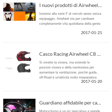
I nuovi prodotti di Airwheel accecante sono p...
Insieme alla serie F di veicolo aereo senza
equipaggio, Airwheel sta per cambiare
completamente vita quotidiana della gente.
2017-01-21
Casco Racing Airwheel C8 soddisfa esigenze pratiche e ricreative.
Si omette la visiera, ma estende le
porzioni visiera e della mentoniera per
aumentare la ventilazione, poiché guida
off-Road è un'attività molto impegnativa.
2017-01-20
Guardiano affidabile per casco moto Motorcycle Riders - Airwheel C6
Motociclismo è un po' pericoloso a grande