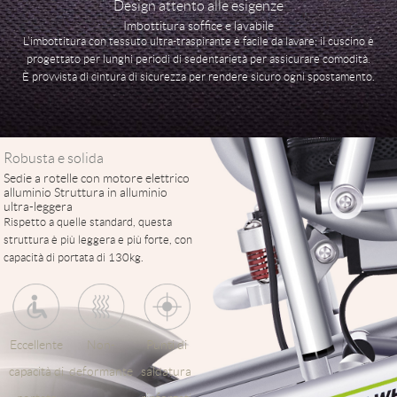
Design attento alle esigenze
Imbottitura soffice e lavabile
L’imbottitura con tessuto ultra-traspirante è facile da lavare; il cuscino è
progettato per lunghi periodi di sedentarietà per assicurare comodità.
È provvista di cintura di sicurezza per rendere sicuro ogni spostamento.
Robusta e solida
Sedie a rotelle con motore elettrico
alluminio Struttura in alluminio
ultra-leggera
Rispetto a quelle standard, questa
struttura è più leggera e più forte, con
capacità di portata di 130kg.
Eccellente
Non-
Punti di
capacità di
deformante
saldatura