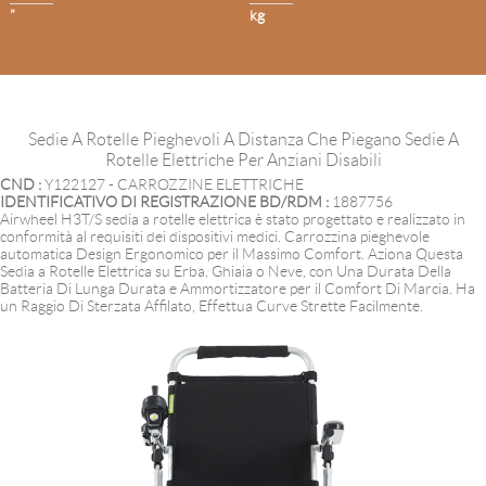
”
kg
Sedie A Rotelle Pieghevoli A Distanza Che Piegano Sedie A
Rotelle Elettriche Per Anziani Disabili
CND :
Y122127 - CARROZZINE ELETTRICHE
IDENTIFICATIVO DI REGISTRAZIONE BD/RDM :
1887756
Airwheel H3T/S sedia a rotelle elettrica è stato progettato e realizzato in
conformità al requisiti dei dispositivi medici. Carrozzina pieghevole
automatica Design Ergonomico per il Massimo Comfort. Aziona Questa
Sedia a Rotelle Elettrica su Erba, Ghiaia o Neve, con Una Durata Della
Batteria Di Lunga Durata e Ammortizzatore per il Comfort Di Marcia. Ha
un Raggio Di Sterzata Affilato, Effettua Curve Strette Facilmente.