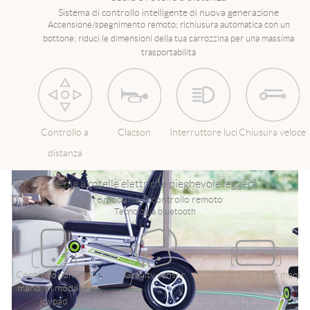
Sistema di controllo intelligente di nuova generazione
Accensione/spegnimento remoto; richiusura automatica con un
bottone; riduci le dimensioni della tua carrozzina per una massima
trasportabilità
Controllo a
Clacson
Interruttore luci
Chiusura veloce
distanza
Sedia a rotelle elettriche pieghevole leggera
Tre modalità di controllo remoto
Tecnologia bluetooth
Controllo con una
Gravity sensor
Controllo a due mani
mano, in modalità
joypad