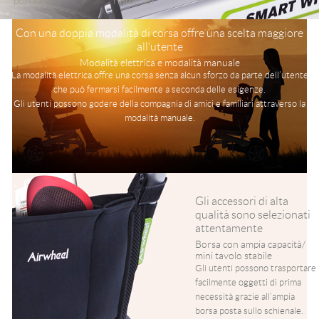
portata
rinforzati
Con una doppia modalità di corsa offre una scelta maggiore
all’utente
Modalità elettrica e modalità manuale
La modalità elettrica offre una corsa senza alcun sforzo da parte dell’utente
che può fermarsi facilmente a seconda delle esigenze.
Gli utenti possono godere della compagnia di amici e familiari attraverso la
modalità manuale.
Gli accessori di alta
qualità sono selezionati
attentamente
Borsa con ampia capacità/
mini tavolo stabile
Gli utenti possono trasportare
facilmente oggetti di prima
necessità grazie all’ampia
borsa posta sullo schienale.