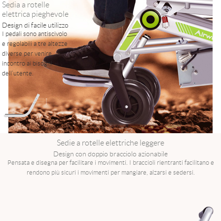
Sedia a rotelle
elettrica pieghevole
Design di facile utilizzo
I pedali sono antiscivolo
e regolabili a tre altezze
diverse per venire
incontro ai bisogni
dell’utente.
Sedie a rotelle elettriche leggere
Design con doppio bracciolo azionabile
Pensata e disegna per facilitare i movimenti. I braccioli rientranti facilitano e
rendono più sicuri i movimenti per mangiare, alzarsi e sedersi.