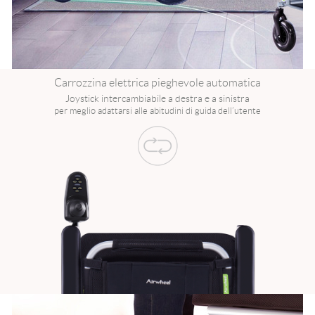
Carrozzina elettrica pieghevole automatica
Joystick intercambiabile a destra e a sinistra
per meglio adattarsi alle abitudini di guida dell’utente