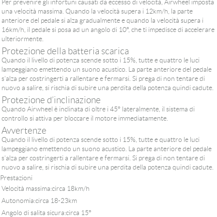
Per prevenire gli infortuni causati da eccesso di velocità, Airwheel imposta
una velocità massima. Quando la velocità supera i 12km/h, la parte
anteriore del pedale si alza gradualmente e quando la velocità supera i
16km/h, il pedale si posa ad un angolo di 10°, che ti impedisce di accelerare
ulteriormente.
Protezione della batteria scarica
Quando il livello di potenza scende sotto i 15%, tutte e quattro le luci
lampeggiano emettendo un suono acustico. La parte anteriore del pedale
s’alza per costringerti a rallentare e fermarsi. Si prega di non tentare di
nuovo a salire, si rischia di subire una perdita della potenza quindi cadute.
Protezione d’inclinazione
Quando Airwheel è inclinata di oltre i 45° lateralmente, il sistema di
controllo si attiva per bloccare il motore immediatamente.
Avvertenze
Quando il livello di potenza scende sotto i 15%, tutte e quattro le luci
lampeggiano emettendo un suono acustico. La parte anteriore del pedale
s’alza per costringerti a rallentare e fermarsi. Si prega di non tentare di
nuovo a salire, si rischia di subire una perdita della potenza quindi cadute.
Prestazioni
Velocità massima:circa 18km/h
Autonomia:circa 18-23km
Angolo di salita sicura:circa 15°