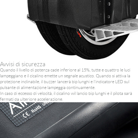
Avvisi di sicurezza
Quando il livello di potenza cade inferiore al 15%, tutte e quattro le luci
lampeggiano e il cicalino emette un segnale acustico. Quando si attiva la
protezione inclinabile, il buzzer lancerà bip lunghi e l'indicatore LED sul
pulsante di alimentazione lampeggia continuamente.
In caso di eccesso di velocità, il cicalino wil lancio bip lunghi e il pilota sarà
fermati da ulteriore accelerazione.