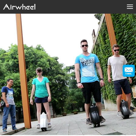
Products
Fashion Now
Support
Sharing & Rental
About Us
Contact Us
Language