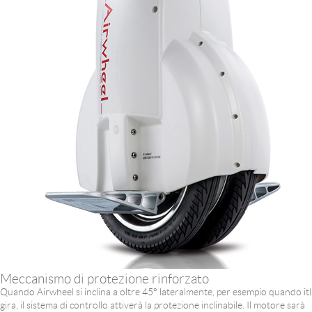
Meccanismo di protezione rinforzato
Quando Airwheel si inclina a oltre 45° lateralmente, per esempio quando itl
gira, il sistema di controllo attiverà la protezione inclinabile. Il motore sarà