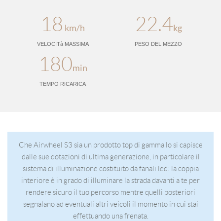
18
22.4
km/h
kg
VELOCITà MASSIMA
PESO DEL MEZZO
180
min
TEMPO RICARICA
Che Airwheel S3 sia un prodotto top di gamma lo si capisce
dalle sue dotazioni di ultima generazione, in particolare il
sistema di illuminazione costituito da fanali led: la coppia
interiore è in grado di illuminare la strada davanti a te per
rendere sicuro il tuo percorso mentre quelli posteriori
segnalano ad eventuali altri veicoli il momento in cui stai
effettuando una frenata.