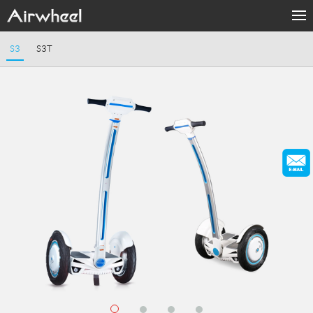
Products
S3
S3T
Fashion Now
Support
Sharing & Rental
About Us
Contact Us
Language