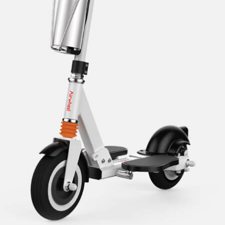
Chile
Colombia
Mexico
Pa
l SR5
Airwheel SE3S
Airwheel SE3
Airwhee
Iran
Israel
Kuwait
Le
Thailand
Turkey
UAE
U