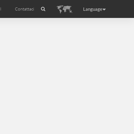
Language
l
Contattaci
Airwheel
Certificati Airwheel
ance
Germany
Holland
rtugal
Romania
Russia
l R5
Airwheel E3
Airwheel E6