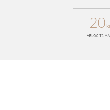
20
k
VELOCITà MA