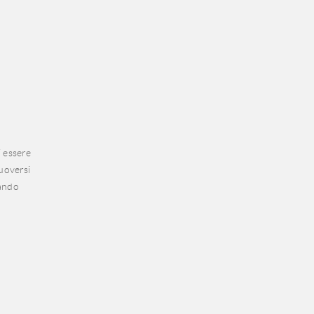
i essere
muoversi
zando