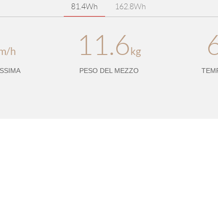
81.4Wh
162.8Wh
11.6
m/h
kg
SSIMA
PESO DEL MEZZO
TEM