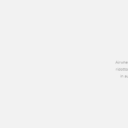
Airwhee
ridotto
in a