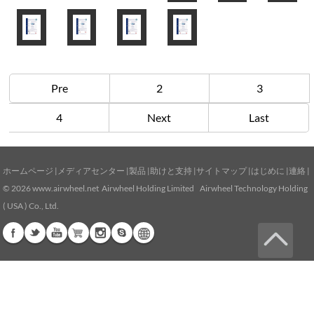
Pre
2
3
4
Next
Last
ホームページ
|
メディアセンター
|
製品
|
助けと支持
|
サイトマップ
|
はじめに
|
連絡
|
© 2026
www.airwheel.net
Airwheel Holding Limited Airwheel Technology Holding
( USA ) Co., Ltd.